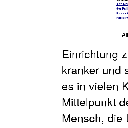
Alte Me
der Pall
Kinder 
Palliati
Al
Einrichtung z
kranker und 
es in vielen
Mittelpunkt 
Mensch, die 