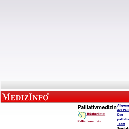
Palliativmedizin
Allgeme
der Pall
Bücherliste:
Das
palliat
Palliativmedizin
Team
Spezial: