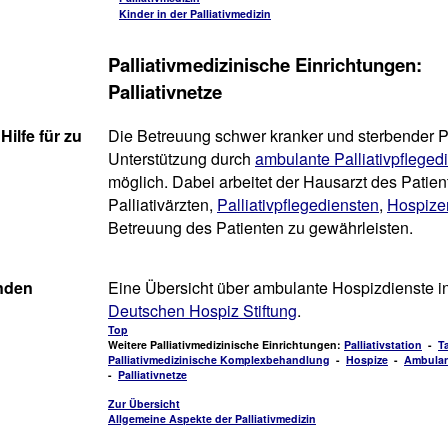
Kinder in der Palliativmedizin
Palliativmedizinische Einrichtungen:
Palliativnetze
Hilfe für zu
Die Betreuung schwer kranker und sterbender P
Unterstützung durch
ambulante Palliativpfleged
möglich. Dabei arbeitet der Hausarzt des Patient
Palliativärzten,
Palliativpflegediensten
,
Hospize
Betreuung des Patienten zu gewährleisten.
nden
Eine Übersicht über ambulante Hospizdienste i
Deutschen Hospiz Stiftung
.
Top
Weitere Palliativmedizinische Einrichtungen:
Palliativstation
-
T
Palliativmedizinische Komplexbehandlung
-
Hospize
-
Ambulan
-
Palliativnetze
Zur Übersicht
Allgemeine Aspekte der Palliativmedizin