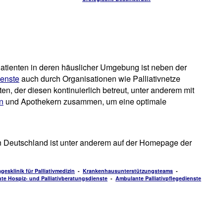
atienten in deren häuslicher Umgebung ist neben der
ienste
auch durch Organisationen wie Palliativnetze
en, der diesen kontinuierlich betreut, unter anderem mit
n
und Apothekern zusammen, um eine optimale
n Deutschland ist unter anderem auf der Homepage der
agesklinik für Palliativmedizin
-
Krankenhausunterstützungsteams
-
te Hospiz- und Palliativberatungsdienste
-
Ambulante Palliativpflegedienste