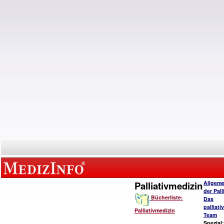
Palliativmedizin
Allgeme
der Pall
Bücherliste:
Das
palliat
Palliativmedizin
Team
Spezial: