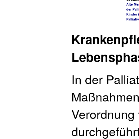
Alte Me
der Pall
Kinder 
Palliati
Krankenpfle
Lebenspha
In der Palli
Maßnahmen a
Verordnung 
durchgeführt