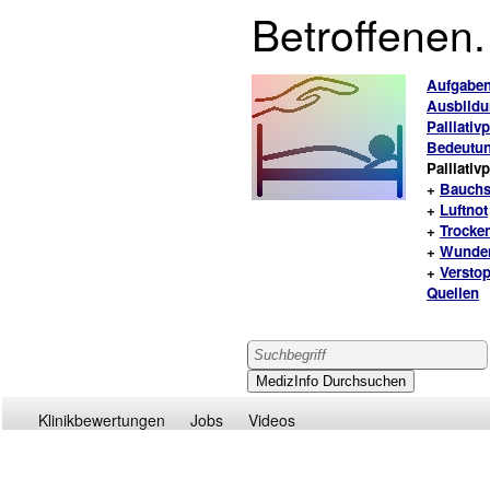
Betroffenen.
Aufgaben 
Ausbildun
Palliativ
Bedeutung
Palliativ
+
Bauch
+
Luftnot
+
Trocke
+
Wunden
+
Versto
Quellen
Klinikbewertungen
Jobs
Videos