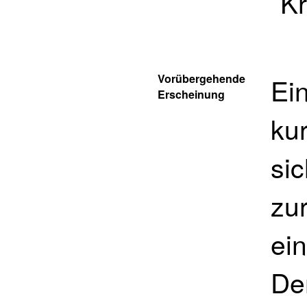
Kr
Vorübergehende
Ein
Erscheinung
ku
sic
zu
ei
De