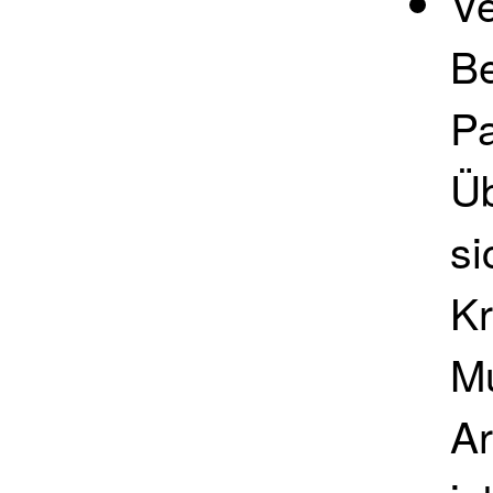
V
Be
Pa
Üb
si
K
Mu
Ar