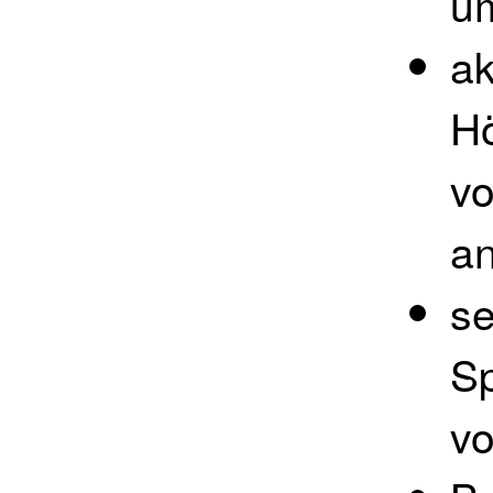
u
ak
Hö
vo
a
se
Sp
vo