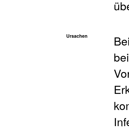
üb
Ursachen
Bei
be
Vo
Er
ko
In