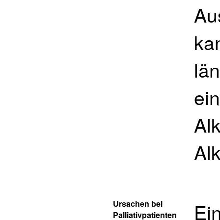
Aus
kan
lä
ei
Al
Alk
Ursachen bei
Ein
Palliativpatienten