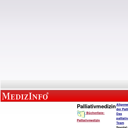
Palliativmedizin
Allgeme
der Pall
Bücherliste:
Das
palliat
Palliativmedizin
Team
Spezial: