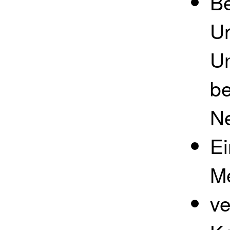
B
Ur
Un
be
N
E
Me
ve