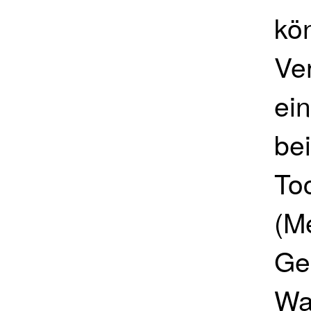
kö
Ve
ei
be
To
(M
Ge
Wa