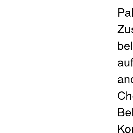
Pal
Zu
be
au
an
Ch
Be
Ko