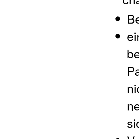
B
ei
be
Pa
ni
ne
si