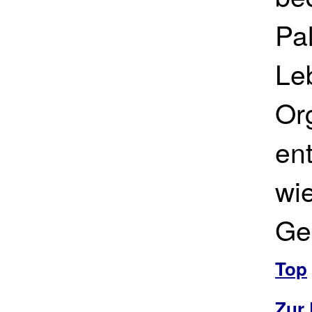
Pal
Le
Or
ent
wi
Ge
Top
Zur 