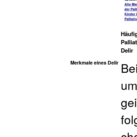
Alte Me
der Pall
Kinder 
Palliati
Häufi
Pallia
Delir
Merkmale eines Delir
Bei
um 
ge
fo
cha