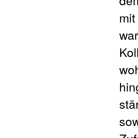
dem
mit
war
Kol
woh
hin
stä
sow