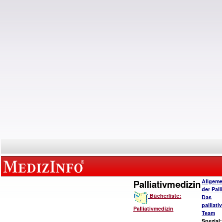
Palliativmedizin
Allgeme
der Pall
Bücherliste:
Das
palliat
Palliativmedizin
Team
Spezial: