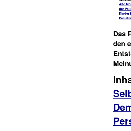
Alte Me
der Pall
Kinder 
Palliati
Das P
den e
Ents
Mein
Inh
Sel
Dem
Pers