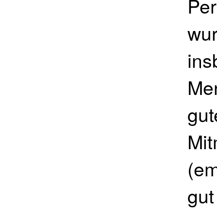
Per
wur
ins
Men
gut
Mi
(em
gut