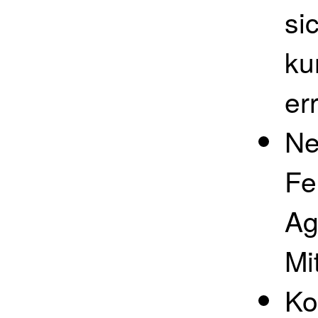
si
ku
er
Ne
Fe
Ag
Mi
Ko