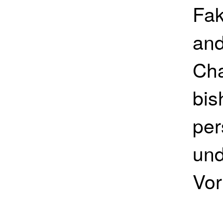
Fak
an
Cha
bis
per
und
Vor