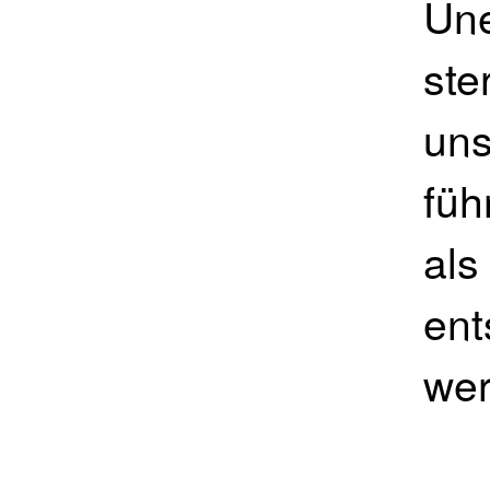
Une
ste
uns
füh
als
ent
wer