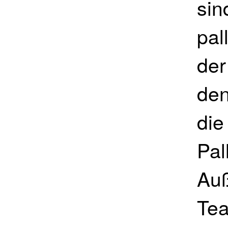
sin
pal
der
den
die
Pal
Auß
Tea