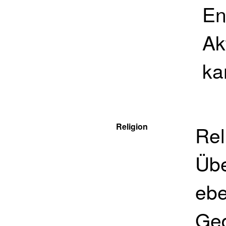
En
Ak
ka
Religion
Rel
Übe
ebe
Ged