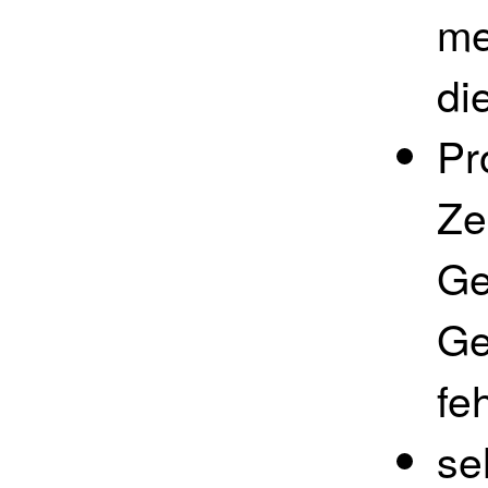
me
di
Pr
Ze
Ge
Ge
fe
se