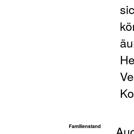
si
kö
äu
He
Ve
Ko
Familienstand
Auc