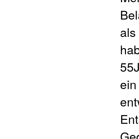
Be
als
hab
55J
ei
ent
Ent
Ge