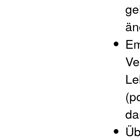
ge
än
Em
Ve
Le
(p
da
Üb