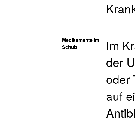
Kran
Medikamente im
Im Kr
Schub
der U
oder 
auf e
Antib