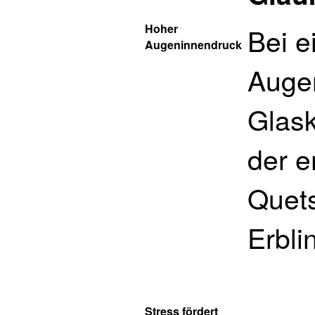
Hoher
Bei 
Augeninnendruck
Augen
Glask
der e
Quets
Erbli
Stress fördert