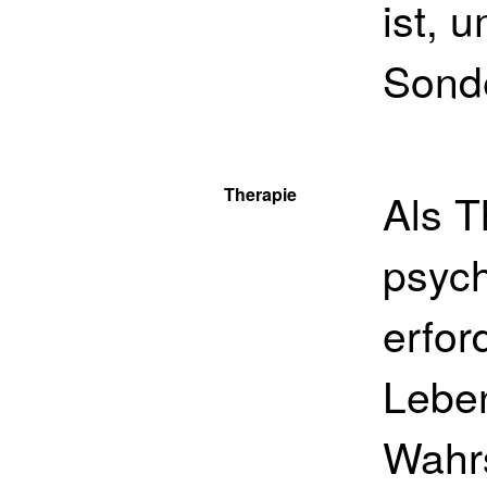
ist, 
Sonde
Therapie
Als T
psyc
erfor
Leben
Wahrs