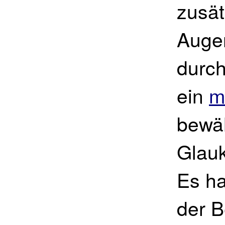
zusät
Augen
durch
ein
m
bewä
Glauk
Es ha
der B