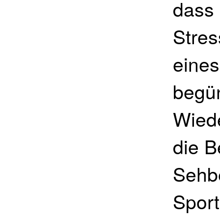
dass
Stres
eine
begün
Wiede
die B
Sehbe
Sport