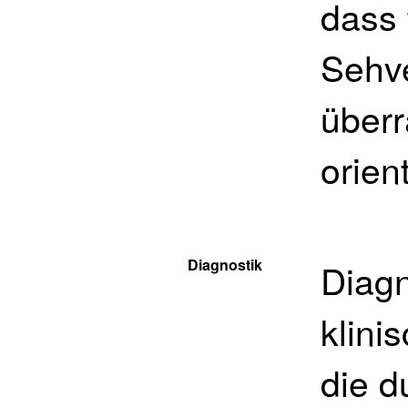
dass 
Sehve
überr
orien
Diagnostik
Diagn
klini
die d