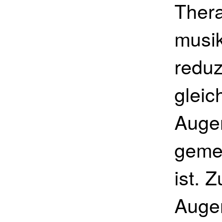
Thera
musi
reduz
gleic
Augen
gemes
ist. 
Augen