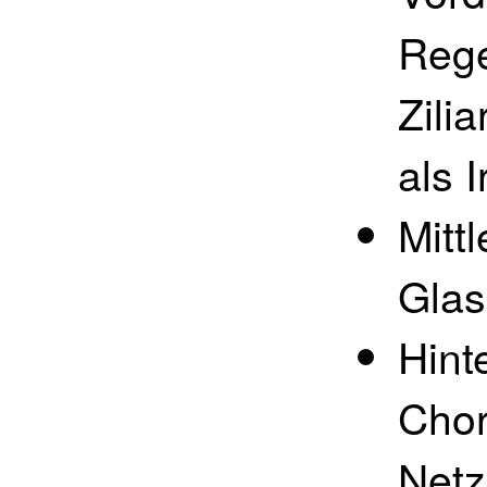
Rege
Zili
als I
Mitt
Glas
Hint
Chor
Netz