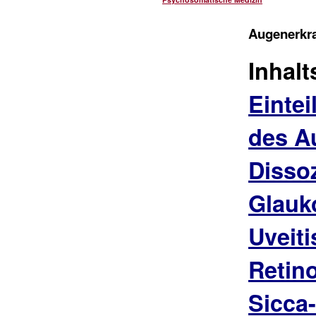
Augenerkr
Inhalt
Einte
des A
Disso
Glau
Uveiti
Retino
Sicca