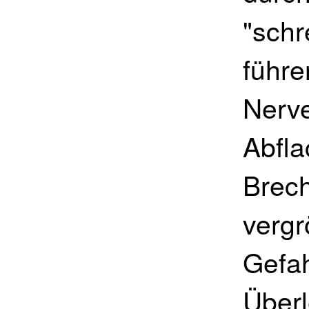
"schr
führe
Nerv
Abfla
Brech
vergr
Gefah
Überl