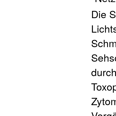
Die 
Licht
Schm
Sehsc
durch
Toxo
Zytom
Vorg