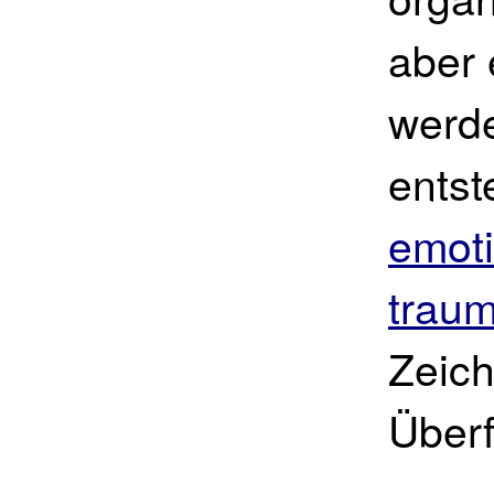
aber 
werde
entst
emoti
traum
Zeich
Über