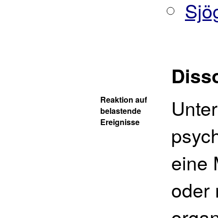
Sjö
Diss
Reaktion auf
Unter
belastende
Ereignisse
psyc
eine 
oder 
organ