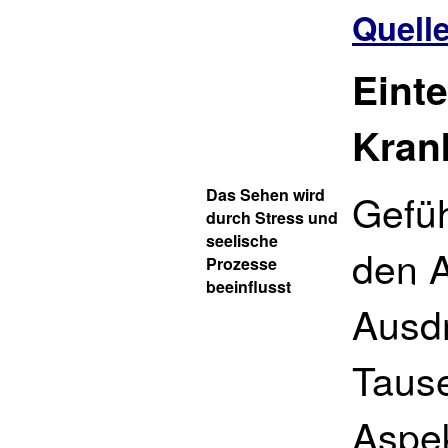
Quell
Eint
Kran
Das Sehen wird
Gefüh
durch Stress und
seelische
den 
Prozesse
beeinflusst
Ausdr
Taus
Aspe