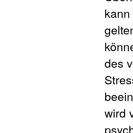
kann 
gelt
könne
des v
Stre
beein
wird 
psyc