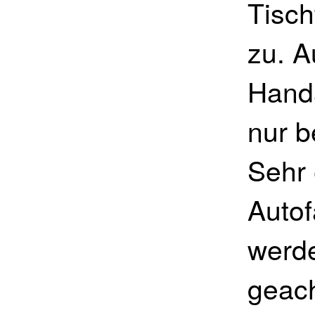
Tisch
zu. A
Handa
nur b
Sehr 
Autof
werde
geach