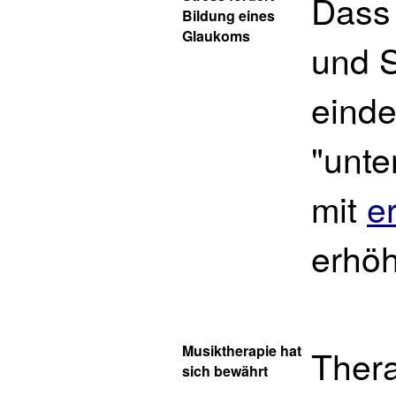
Dass
Bildung eines
Glaukoms
und S
einde
"unte
mit
e
erhö
Musiktherapie hat
Thera
sich bewährt