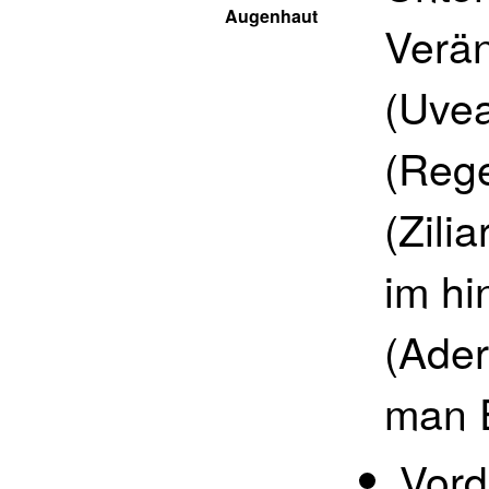
Augenhaut
Verän
(Uvea
(Rege
(Zili
im hi
(Ader
man E
Vord