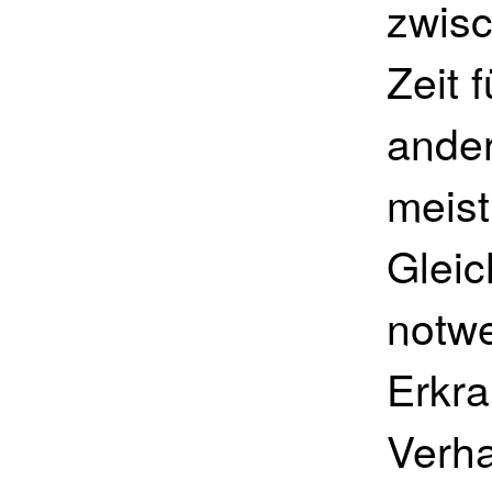
zwis
Zeit 
ander
meist
Gleic
notwe
Erkra
Verha