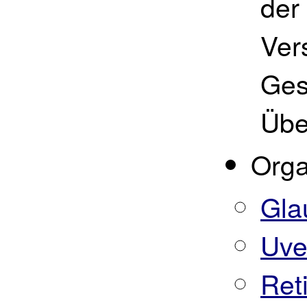
der
Ver
Gesi
Übe
Orga
Gla
Uvei
Ret