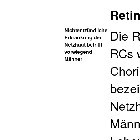
Retin
Nichtentzündliche
Die R
Erkrankung der
Netzhaut betrifft
RCs 
vorwiegend
Männer
Chori
bezei
Netzh
Männe