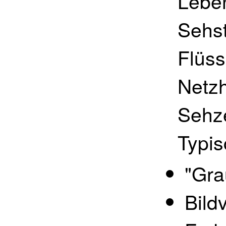
Leben
Sehs
Flüss
Netzh
Sehz
Typi
"Gra
Bild