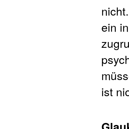
nicht
ein i
zugru
psych
müsse
ist n
Glau