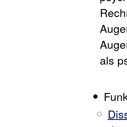
Rechn
Augen
Auge
als p
Funk
Dis