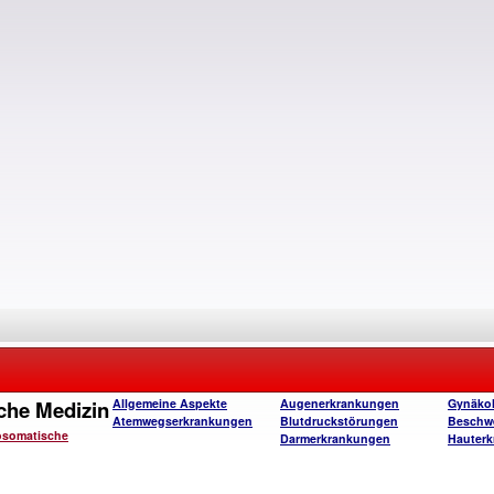
che Medizin
Allgemeine Aspekte
Augenerkrankungen
Gynäko
Atemwegserkrankungen
Blutdruckstörungen
Beschw
osomatische
Darmerkrankungen
Hauter