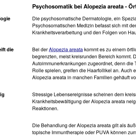
Psychosomatik bei Alopezia areata - Ört
ogie
Die psychosomatische Dermatologie, ein Spezia
Psychosomatischen Medizin befasst sich mit d
Krankheitsverarbeitung und den Folgen von Ha
ft die
Bei der
Alopezia areata
kommt es zu einem örtli
begrenzten, meist kreisrunden Bereich kommt. 
Autoimmunerkrankungen zugeordnet, denn die T
Rolle spielen, greifen die Haarfollikel an. Auch
Alopezia areata in manchen Familien gehäuft v
ig
Stressige Lebensereignisse scheinen dem kreis
Krankheitsbewältigung der Alopezia areata neig
Reaktionen.
Die Behandlung der Alopezia areata gilt als äuße
topische Immuntherapie oder PUVA können zum 