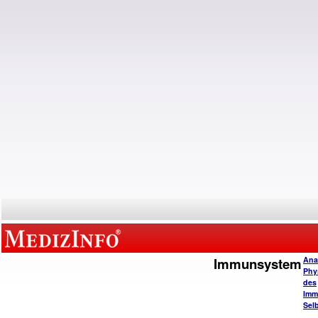
Immunsystem
Ana
Phy
des
Imm
Selb