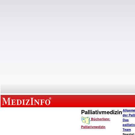
Palliativmedizin
Allgeme
der Pall
Bücherliste:
Das
palliat
Palliativmedizin
Team
Spezial: