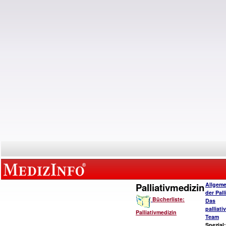
Palliativmedizin
Allgeme
der Pall
Bücherliste:
Das
palliat
Palliativmedizin
Team
Spezial: