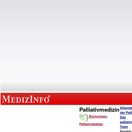
Palliativmedizin
Allgeme
der Pall
Bücherliste:
Das
palliat
Palliativmedizin
Team
Spezial: