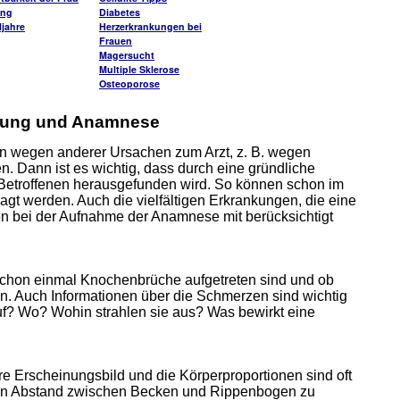
ung
Diabetes
jahre
Herzerkrankungen bei
Frauen
Magersucht
Multiple Sklerose
Osteoporose
chung und Anamnese
 wegen anderer Ursachen zum Arzt, z. B. wegen
Dann ist es wichtig, dass durch eine gründliche
Betroffenen herausgefunden wird. So können schon im
gt werden. Auch die vielfältigen Erkrankungen, die eine
lten bei der Aufnahme der Anamnese mit berücksichtigt
 schon einmal Knochenbrüche aufgetreten sind und ob
. Auch Informationen über die Schmerzen sind wichtig
uf? Wo? Wohin strahlen sie aus? Was bewirkt eine
re Erscheinungsbild und die Körperproportionen sind oft
, den Abstand zwischen Becken und Rippenbogen zu