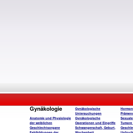
Gynäkologie
Gynäkologische
Hormon
Untersuchungen
Prämens
Anatomie und Physiologie
Gynäkologische
Sexuals
der weiblichen
Operationen und Eingriffe
Tumore 
Geschlechtsorgane
Schwangerschaft, Geburt,
Geschle
Fehlbildungen der
Wochenbett
Unfruch