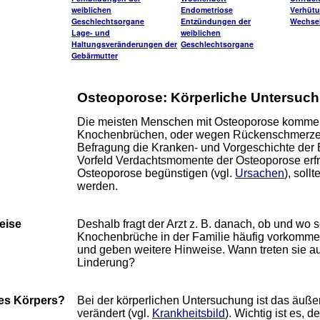
weiblichen
Endometriose
Verhüt
Geschlechtsorgane
Entzündungen der
Wechsel
Lage- und
weiblichen
Haltungsveränderungen der
Geschlechtsorgane
Gebärmutter
Osteoporose: Körperliche Untersu
Die meisten Menschen mit Osteoporose kommen
Knochenbrüchen, oder wegen Rückenschmerzen. 
Befragung die Kranken- und Vorgeschichte der 
Vorfeld Verdachtsmomente der Osteoporose erfra
Osteoporose begünstigen (vgl.
Ursachen
), sol
werden.
eise
Deshalb fragt der Arzt z. B. danach, ob und wo
Knochenbrüche in der Familie häufig vorkommen
und geben weitere Hinweise. Wann treten sie a
Linderung?
es Körpers?
Bei der körperlichen Untersuchung ist das äuße
verändert (vgl.
Krankheitsbild
). Wichtig ist es