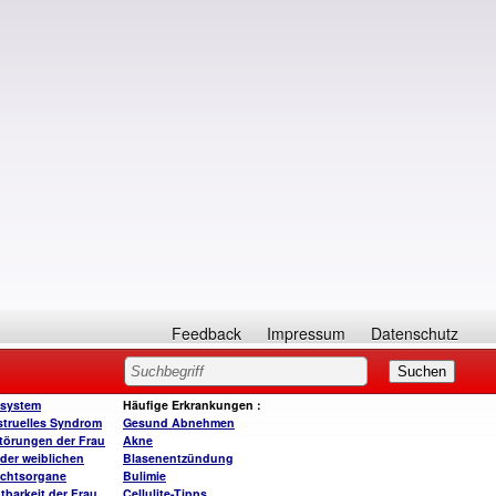
Feedback
Impressum
Datenschutz
system
Häufige Erkrankungen
:
truelles Syndrom
Gesund A
bnehmen
törungen der Frau
Akne
der weiblichen
Blasenentzündung
chtsorgane
Bulimie
tbarkeit der Frau
Cellulite-Tipps