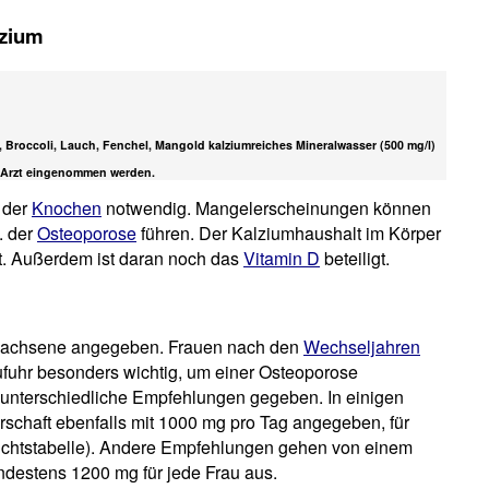
lzium
, Broccoli, Lauch, Fenchel, Mangold kalziumreiches Mineralwasser (500 mg/l)
m Arzt eingenommen werden.
 der
Knochen
notwendig. Mangelerscheinungen können
. der
Osteoporose
führen. Der Kalziumhaushalt im Körper
t. Außerdem ist daran noch das
Vitamin D
beteiligt.
rwachsene angegeben. Frauen nach den
Wechseljahren
ufuhr besonders wichtig, um einer Osteoporose
nterschiedliche Empfehlungen gegeben. In einigen
schaft ebenfalls mit 1000 mg pro Tag angegeben, für
sichtstabelle). Andere Empfehlungen gehen von einem
ndestens 1200 mg für jede Frau aus.