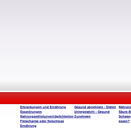
Erkrankungen und Ernährung
Gesund abnehmen - Diäten
Nährsto
Essstörungen
Untergewicht - Gesund
Säure-B
Nahrungsmittelunverträglichkeiten
Zunehmen
Schwange
Fleischarme oder fleischlose
essen?
Ernährung