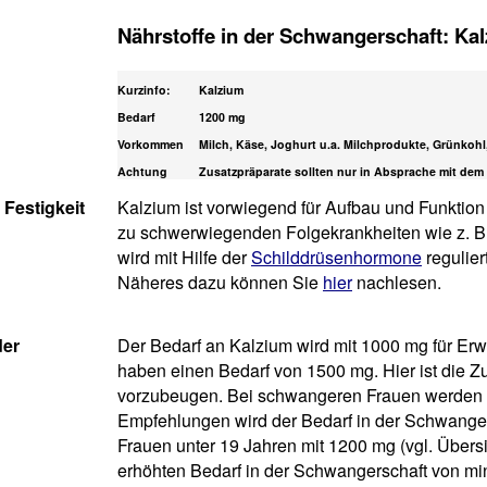
Nährstoffe in der Schwangerschaft: Ka
Kurzinfo:
Kalzium
Bedarf
1200 mg
Vorkommen
Milch, Käse, Joghurt u.a. Milchprodukte, Grünkohl
Achtung
Zusatzpräparate sollten nur in Absprache mit de
 Festigkeit
Kalzium ist vorwiegend für Aufbau und Funktion
zu schwerwiegenden Folgekrankheiten wie z. B
wird mit Hilfe der
Schilddrüsenhormone
regulier
Näheres dazu können Sie
hier
nachlesen.
der
Der Bedarf an Kalzium wird mit 1000 mg für E
haben einen Bedarf von 1500 mg. Hier ist die Z
vorzubeugen. Bei schwangeren Frauen werden u
Empfehlungen wird der Bedarf in der Schwanger
Frauen unter 19 Jahren mit 1200 mg (vgl. Über
erhöhten Bedarf in der Schwangerschaft von mi