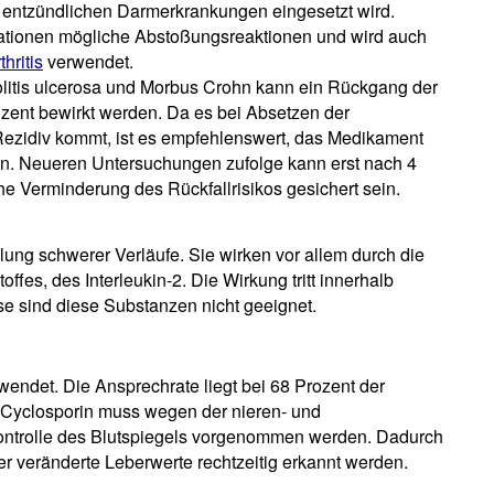
 entzündlichen Darmerkrankungen eingesetzt wird.
tationen mögliche Abstoßungsreaktionen und wird auch
hritis
verwendet.
olitis ulcerosa und Morbus Crohn kann ein Rückgang der
ozent bewirkt werden. Da es bei Absetzen der
ezidiv kommt, ist es empfehlenswert, das Medikament
en. Neueren Untersuchungen zufolge kann erst nach 4
he Verminderung des Rückfallrisikos gesichert sein.
lung schwerer Verläufe. Sie wirken vor allem durch die
es, des Interleukin-2. Die Wirkung tritt innerhalb
e sind diese Substanzen nicht geeignet.
endet. Die Ansprechrate liegt bei 68 Prozent der
 Cyclosporin muss wegen der nieren- und
ontrolle des Blutspiegels vorgenommen werden. Dadurch
r veränderte Leberwerte rechtzeitig erkannt werden.