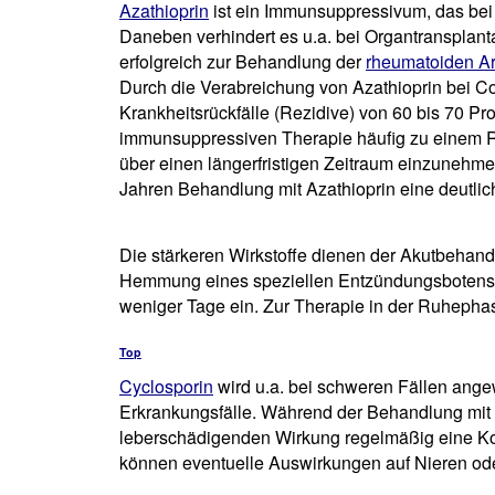
Azathioprin
ist ein Immunsuppressivum, das bei
Daneben verhindert es u.a. bei Organtransplan
erfolgreich zur Behandlung der
rheumatoiden Art
Durch die Verabreichung von Azathioprin bei C
Krankheitsrückfälle (Rezidive) von 60 bis 70 Pr
immunsuppressiven Therapie häufig zu einem R
über einen längerfristigen Zeitraum einzunehm
Jahren Behandlung mit Azathioprin eine deutlic
Die stärkeren Wirkstoffe dienen der Akutbehand
Hemmung eines speziellen Entzündungsbotenstoff
weniger Tage ein. Zur Therapie in der Ruhephas
Top
Cyclosporin
wird u.a. bei schweren Fällen angew
Erkrankungsfälle. Während der Behandlung mit
leberschädigenden Wirkung regelmäßig eine K
können eventuelle Auswirkungen auf Nieren ode