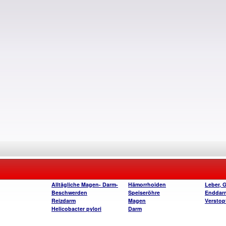
Alltägliche Magen- Darm-
Hämorrhoiden
Leber, 
Beschwerden
Speiseröhre
Enddar
Reizdarm
Magen
Verstop
Helicobacter pylori
Darm