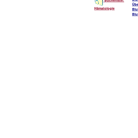
Bücherliste:
Übe
Hämatologie
Blu
Blu