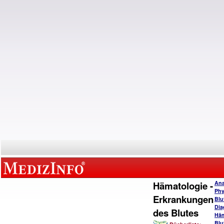
Hämatologie -
Ana
Phy
Erkrankungen
Blu
Dia
des Blutes
Häm
Blu