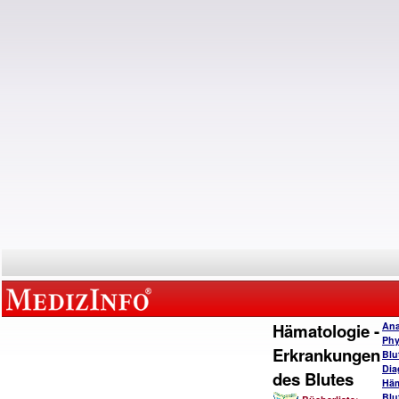
Hämatologie -
Ana
Phy
Erkrankungen
Blu
Dia
des Blutes
Häm
Blu