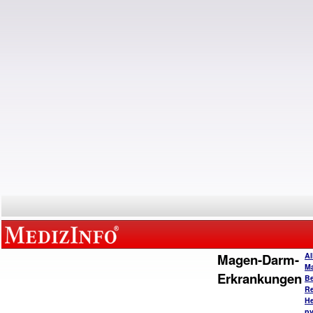
Magen-Darm-
Al
M
Erkrankungen
B
Re
He
py