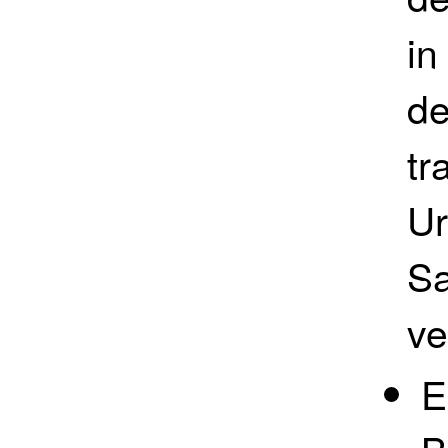
in
de
tr
Ur
Sa
ve
E