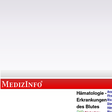
Hämatologie -
Ana
Phy
Erkrankungen
Blu
Dia
des Blutes
Häm
Blu