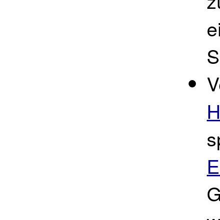
z
e
S
V
H
s
E
G