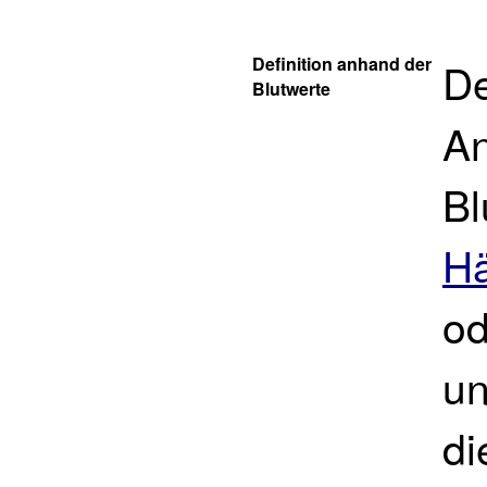
Definition anhand der
De
Blutwerte
An
Bl
Hä
od
un
di