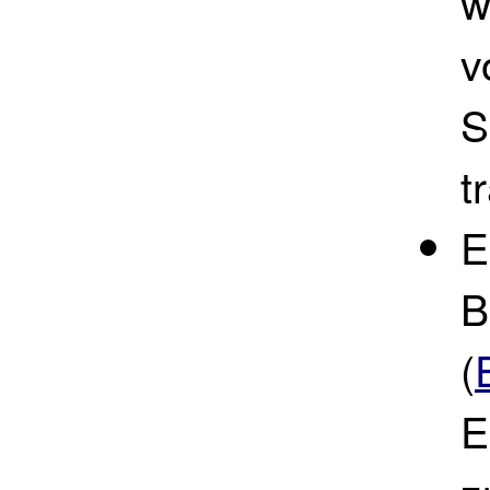
w
v
S
t
E
B
(
E