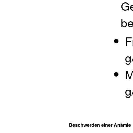
Ge
be
F
g
M
g
Beschwerden einer Anämie