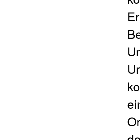
Er
Be
Un
Ur
ko
ei
Or
de