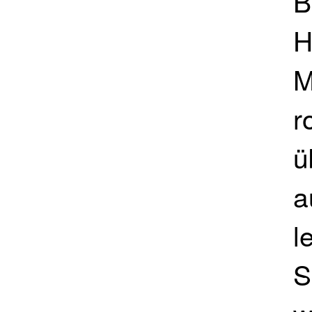
B
H
M
r
ü
a
l
S