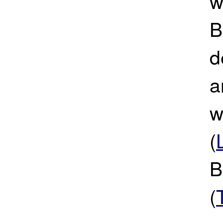
w
B
d
a
w
(
B
(