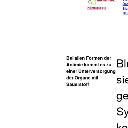
Bücherliste:
Übe
Hämatologie
Blu
Blu
Bei allen Formen der
Bl
Anämie kommt es zu
einer Unterversorgung
si
der Organe mit
Sauerstoff
ge
Sy
ko