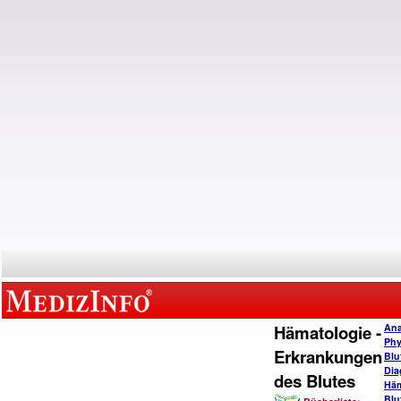
Hämatologie -
Ana
Phy
Erkrankungen
Blu
Dia
des Blutes
Häm
Blu