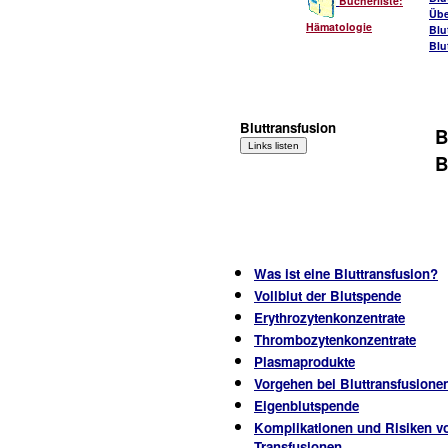
Bücherliste:
Übe
Hämatologie
Blu
Blu
Bluttransfusion
B
B
Was ist eine Bluttransfusion?
Vollblut der Blutspende
Erythrozytenkonzentrate
Thrombozytenkonzentrate
Plasmaprodukte
Vorgehen bei Bluttransfusione
Eigenblutspende
Komplikationen und Risiken v
Transfusionen