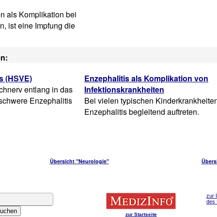
n als Komplikation bei
n, ist eine Impfung die
en:
is (HSVE)
Enzephalitis als Komplikation von
hnerv entlang in das
Infektionskrankheiten
schwere Enzephalitis
Bei vielen typischen Kinderkrankheite
Enzephalitis begleitend auftreten.
Übersicht "Neurologie"
Übers
zur 
des
zur Startseite