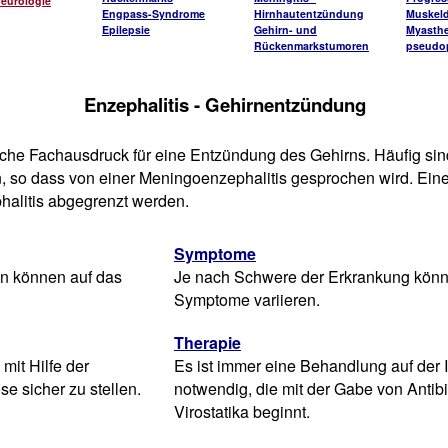
Neurologie
Engpass-Syndrome
Hirnhautentzündung
Muskeld
Epilepsie
Gehirn- und
Myasthe
Rückenmarkstumoren
pseudop
Enzephalitis - Gehirnentzündung
ische Fachausdruck für eine Entzündung des Gehirns. Häufig sin
, so dass von einer Meningoenzephalitis gesprochen wird. Eine
halitis abgegrenzt werden.
Symptome
en können auf das
Je nach Schwere der Erkrankung könn
Symptome variieren.
Therapie
mit Hilfe der
Es ist immer eine Behandlung auf der I
e sicher zu stellen.
notwendig, die mit der Gabe von Antib
Virostatika beginnt.