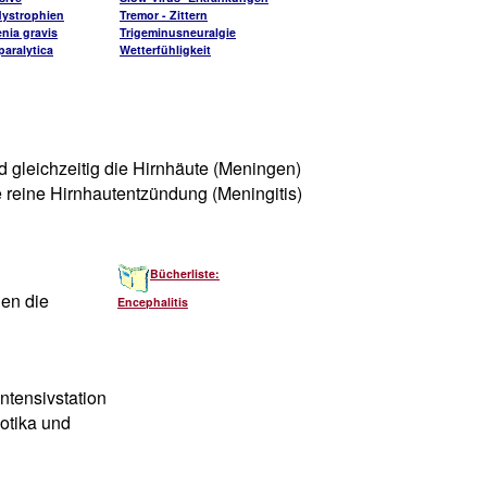
ystrophien
Tremor - Zittern
nia gravis
Trigeminusneuralgie
aralytica
Wetterfühligkeit
d gleichzeitig die Hirnhäute (Meningen)
 reine Hirnhautentzündung (Meningitis)
Bücherliste:
en die
Encephalitis
ntensivstation
iotika und