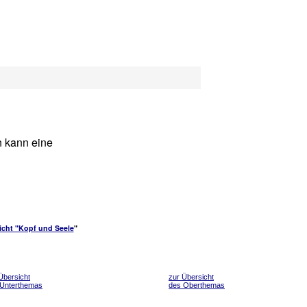
n kann eine
icht "Kopf und Seele
"
Übersicht
zur Übersicht
 Unterthemas
des Oberthemas