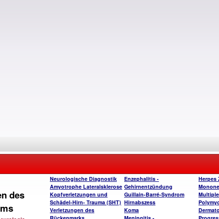
Neurologische Diagnostik
Enzephalitis -
Herpes 
Amyotrophe Lateralsklerose
Gehirnentzündung
Monone
en des
Kopfverletzungen und
Guillain-Barré-Syndrom
Multipl
Schädel-Hirn- Trauma (SHT)
Hirnabszess
Polymyos
ems
Verletzungen des
Koma
Dermato
Rückenmarks
Meningitis -
Progres