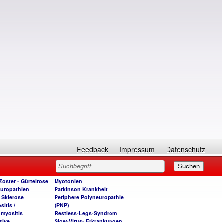
Feedback
Impressum
Datenschutz
Zoster - Gürtelrose
Myotonien
uropathien
Parkinson Krankheit
e Sklerose
Periphere Polyneuropathie
itis /
(PNP)
myositis
Restless-Legs-Syndrom
sive
Slow-Virus- Erkrankungen