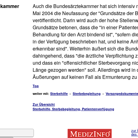
tekammer
Auch die Bundesärztekammer hat sich intensiv 
Mai 2004 die Neufassung der "Grundsätze der B
veröffentlicht. Darin wird auch der hohe Stellen
Grundsätze betonen, dass die "in einer Patien
Behandlung für den Arzt bindend ist", "sofern die
in der Verfügung beschrieben hat, und keine An
erkennbar sind". Weiterhin äußert sich die Bu
dahingehend, dass "die ärztliche Verpflichtung 
und dass ein "offensichtlicher Sterbevorgang ni
Länge gezogen werden" soll. Allerdings wird i
Äußerungen auf keinen Fall als Ermunterung z
Top
weiter mit:
Sterbehilfe
-
Sterbebegleitung
-
Vorsorgedokument
Zur Übersicht
Sterbehilfe, Sterbebegleitung, Patientenverfügung
zur 
des