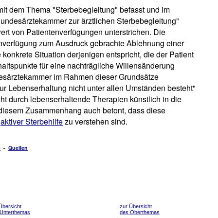
mit dem Thema "Sterbebegleitung" befasst und im
undesärztekammer zur ärztlichen Sterbebegleitung"
wert von Patientenverfügungen unterstrichen. Die
tenverfügung zum Ausdruck gebrachte Ablehnung einer
 konkrete Situation derjenigen entspricht, die der Patient
haltspunkte für eine nachträgliche Willensänderung
ndesärztekammer im Rahmen dieser Grundsätze
zur Lebenserhaltung nicht unter allen Umständen besteht"
cht durch lebenserhaltende Therapien künstlich in die
n diesem Zusammenhang auch betont, dass diese
u
aktiver Sterbehilfe
zu verstehen sind.
e
-
Quellen
Übersicht
zur Übersicht
 Unterthemas
des Oberthemas