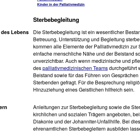
Kinder in der Palliativmedizin
Sterbebegleitung
 des Lebens
Die Sterbebegleitung ist ein wesentlicher Bestan
Betreuung, Unterstützung und Begleitung sterben
kommen alle Elemente der Palliativmedizin zu
einfache menschliche Nähe und der Beistand s
unverzichtbar. Auch wenn medizinische und pf
des
palliativmedizinischen Teams
durchgeführt w
Beistand sowie für das Führen von Gesprächen
Sterbenden gefragt. Für die Besprechung religi
Hinzuziehung eines Geistlichen hilfreich sein.
ern
Anleitungen zur Sterbebegleitung sowie die St
kirchlichen und sozialen Trägern angeboten, bei
Diakonie und der Johanniter-Unfallhilfe. Bei die
ehrenamtlichen Sterbebegleitern ausbilden lass