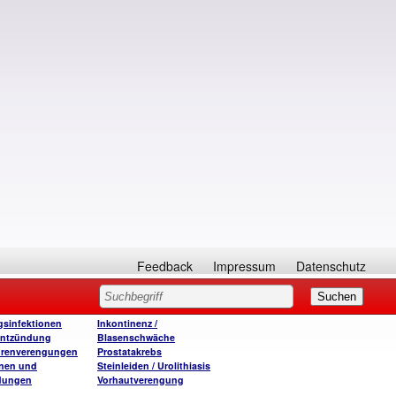
Feedback
Impressum
Datenschutz
sinfektionen
Inkontinenz /
entzündung
Blasenschwäche
hrenverengungen
Prostatakrebs
onen und
Steinleiden / Urolithiasis
dungen
Vorhautverengung