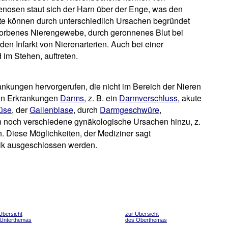
enosen staut sich der Harn über der Enge, was den
te können durch unterschiedlich Ursachen begründet
storbenes Nierengewebe, durch geronnenes Blut bei
en Infarkt von Nierenarterien. Auch bei einer
im Stehen, auftreten.
nkungen hervorgerufen, die nicht im Bereich der Nieren
ren Erkrankungen
Darms
, z. B. ein
Darmverschluss
, akute
üse
, der
Gallenblase
, durch
Darmgeschwüre
,
noch verschiedene gynäkologische Ursachen hinzu, z.
. Diese Möglichkeiten, der Mediziner sagt
tik ausgeschlossen werden.
Übersicht
zur Übersicht
 Unterthemas
des Oberthemas