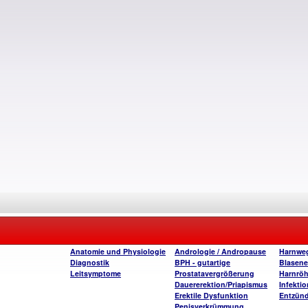
Anatomie und Physiologie
Andrologie / Andropause
Harnweg
Diagnostik
BPH - gutartige
Blasen
Leitsymptome
Prostatavergrößerung
Harnrö
Dauererektion/Priapismus
Infekti
Erektile Dysfunktion
Entzün
Penisverkrümmung