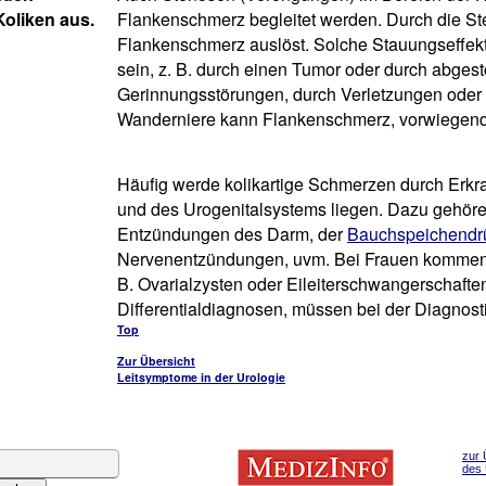
oliken aus.
Flankenschmerz begleitet werden. Durch die St
Flankenschmerz auslöst. Solche Stauungseffek
sein, z. B. durch einen Tumor oder durch abge
Gerinnungsstörungen, durch Verletzungen oder d
Wanderniere kann Flankenschmerz, vorwiegend 
Häufig werde kolikartige Schmerzen durch Erkra
und des Urogenitalsystems liegen. Dazu gehö
Entzündungen des Darm, der
Bauchspeichendr
Nervenentzündungen, uvm. Bei Frauen kommen 
B. Ovarialzysten oder Eileiterschwangerschaften
Differentialdiagnosen, müssen bei der Diagnos
Top
Zur Übersicht
Leitsymptome in der Urologie
zur 
des