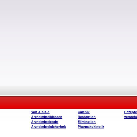
Von A bis Z
Galenik
Rezept
Arzneimittelklassen
Resorption
versteh
Arzneimittelrecht
Elimination
Arzneimittelsicherheit
Pharmakokinetik