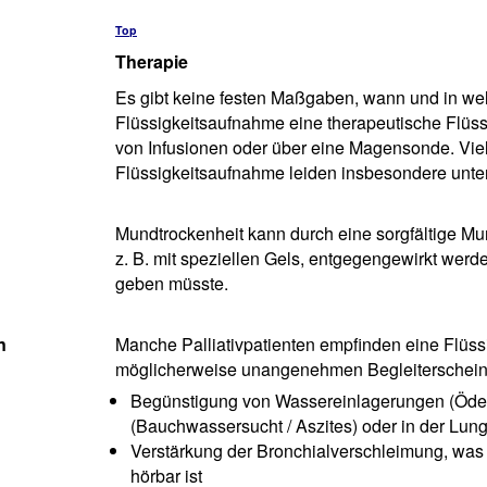
Top
Therapie
Es gibt keine festen Maßgaben, wann und in we
Flüssigkeitsaufnahme eine therapeutische Flüssi
von Infusionen oder über eine Magensonde. Viel
Flüssigkeitsaufnahme leiden insbesondere unter
Mundtrockenheit kann durch eine sorgfältige 
z. B. mit speziellen Gels, entgegengewirkt werd
geben müsste.
n
Manche Palliativpatienten empfinden eine Flüss
möglicherweise unangenehmen Begleiterschein
Begünstigung von Wassereinlagerungen (Ödem
(Bauchwassersucht / Aszites) oder in der Lu
Verstärkung der Bronchialverschleimung, wa
hörbar ist