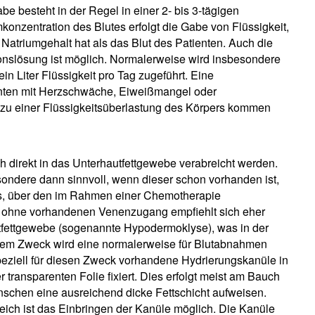
e besteht in der Regel in einer 2- bis 3-tägigen
onzentration des Blutes erfolgt die Gabe von Flüssigkeit,
 Natriumgehalt hat als das Blut des Patienten. Auch die
onslösung ist möglich. Normalerweise wird insbesondere
ein Liter Flüssigkeit pro Tag zugeführt. Eine
enten mit Herzschwäche, Eiweißmangel oder
t zu einer Flüssigkeitsüberlastung des Körpers kommen
h direkt in das Unterhautfettgewebe verabreicht werden.
ndere dann sinnvoll, wenn dieser schon vorhanden ist,
ts, über den im Rahmen einer Chemotherapie
n ohne vorhandenen Venenzugang empfiehlt sich eher
utfettgewebe (sogenannte Hypodermoklyse), was in der
em Zweck wird eine normalerweise für Blutabnahmen
peziell für diesen Zweck vorhandene Hydrierungskanüle in
 transparenten Folie fixiert. Dies erfolgt meist am Bauch
schen eine ausreichend dicke Fettschicht aufweisen.
ich ist das Einbringen der Kanüle möglich. Die Kanüle