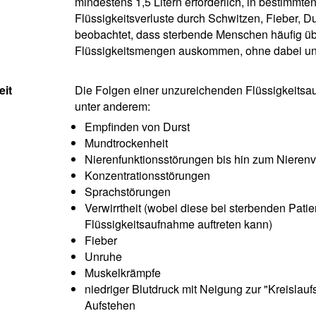
mindestens 1,5 Litern erforderlich, in bestimmt
Flüssigkeitsverluste durch Schwitzen, Fieber, D
beobachtet, dass sterbende Menschen häufig üb
Flüssigkeitsmengen auskommen, ohne dabei unte
eit
Die Folgen einer unzureichenden Flüssigkeits
unter anderem:
Empfinden von Durst
Mundtrockenheit
Nierenfunktionsstörungen bis hin zum Nieren
Konzentrationsstörungen
Sprachstörungen
Verwirrtheit (wobei diese bei sterbenden Pat
Flüssigkeitsaufnahme auftreten kann)
Fieber
Unruhe
Muskelkrämpfe
niedriger Blutdruck mit Neigung zur "Kreisla
Aufstehen