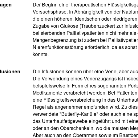
Tagen
Der Beginn einer therapeutischen Flüssigkeitsgab
Versuchsphase. In Abhängigkeit von der Natriumk
die einen höheren, identischen oder niedrigeren
Zugabe von Glukose (Traubenzucker) zur Infusi
bei sterbenden Palliativpatienten nicht mehr als 
Mengenbegrenzung ist zudem bei Palliativpati
Nierenfunktionsstörung erforderlich, da es sons
könnte.
nfusionen
Die Infusionen können über eine Vene, aber auc
Die Verwendung eines Venenzugangs ist insbeso
beispielsweise in Form eines sogenannten Por
Medikamente verabreicht werden. Bei Patiente
eine Flüssigkeitsverabreichung in das Unterha
Regel als angenehmer empfunden wird. Zu dies
verwendete "Butterfly-Kanüle" oder auch eine s
das Unterhautfettgewebe eingeführt und mit einer
oder an den Oberschenkeln, wo die meisten Men
Aber auch an den Oberarmen sowie im Brustbere