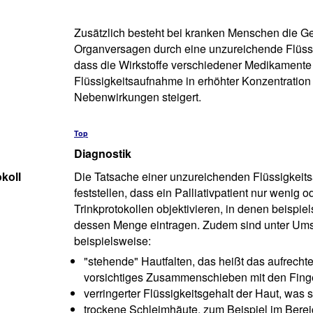
Zusätzlich besteht bei kranken Menschen die Gef
Organversagen durch eine unzureichende Flüssi
dass die Wirkstoffe verschiedener Medikamente
Flüssigkeitsaufnahme in erhöhter Konzentration
Nebenwirkungen steigert.
Top
Diagnostik
koll
Die Tatsache einer unzureichenden Flüssigkeit
feststellen, dass ein Palliativpatient nur wenig 
Trinkprotokollen objektivieren, in denen beispi
dessen Menge eintragen. Zudem sind unter Ums
beispielsweise:
"stehende" Hautfalten, das heißt das aufrecht
vorsichtiges Zusammenschieben mit den Finge
verringerter Flüssigkeitsgehalt der Haut, was s
trockene Schleimhäute, zum Beispiel im Bere