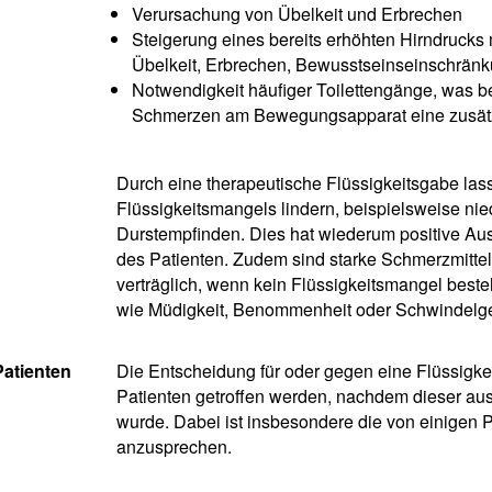
Verursachung von Übelkeit und Erbrechen
Steigerung eines bereits erhöhten Hirndruck
Übelkeit, Erbrechen, Bewusstseinseinschrä
Notwendigkeit häufiger Toilettengänge, was be
Schmerzen am Bewegungsapparat eine zusätzl
Durch eine therapeutische Flüssigkeitsgabe las
Flüssigkeitsmangels lindern, beispielsweise nie
Durstempfinden. Dies hat wiederum positive Au
des Patienten. Zudem sind starke Schmerzmitte
verträglich, wenn kein Flüssigkeitsmangel bes
wie Müdigkeit, Benommenheit oder Schwindelge
Patienten
Die Entscheidung für oder gegen eine Flüssigk
Patienten getroffen werden, nachdem dieser ausf
wurde. Dabei ist insbesondere die von einigen 
anzusprechen.