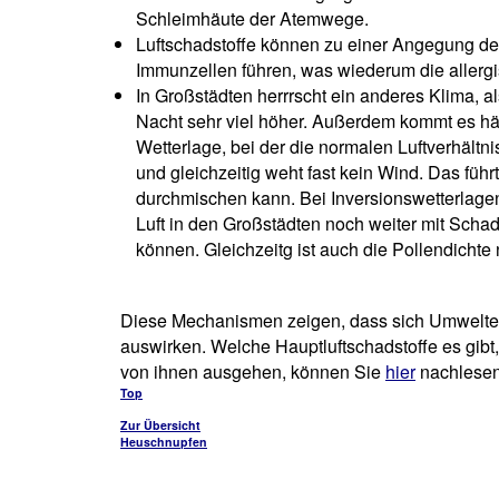
Schleimhäute der Atemwege.
Luftschadstoffe können zu einer Angegung der
Immunzellen führen, was wiederum die allerg
In Großstädten herrrscht ein anderes Klima, 
Nacht sehr viel höher. Außerdem kommt es häu
Wetterlage, bei der die normalen Luftverhältni
und gleichzeitig weht fast kein Wind. Das führ
durchmischen kann. Bei Inversionswetterlagen
Luft in den Großstädten noch weiter mit Schad
können. Gleichzeitg ist auch die Pollendichte
Diese Mechanismen zeigen, dass sich Umweltei
auswirken. Welche Hauptluftschadstoffe es gib
von ihnen ausgehen, können Sie
hier
nachlesen
Top
Zur Übersicht
Heuschnupfen