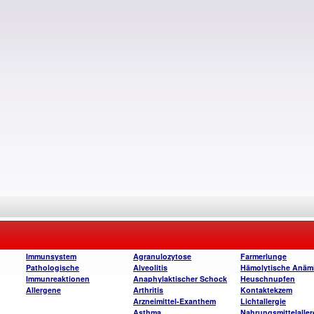
Immunsystem
Agranulozytose
Farmerlunge
Pathologische
Alveolitis
Hämolytische Anäm
Immunreaktionen
Anaphylaktischer Schock
Heuschnupfen
Allergene
Arthritis
Kontaktekzem
Arzneimittel-Exanthem
Lichtallergie
Asthma
Nahrungsmittelaller