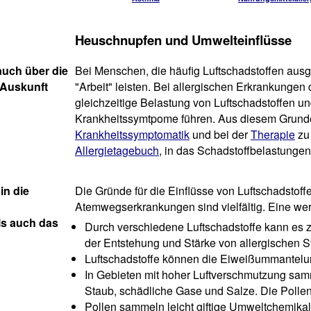
Heuschnupfen und Umwelteinflüsse
auch über die
Bei Menschen, die häufig Luftschadstoffen aus
 Auskunft
"Arbeit" leisten. Bei allergischen Erkrankunge
gleichzeitige Belastung von Luftschadstoffen un
Krankheitssymtpome führen. Aus diesem Grunde i
Krankheitssymptomatik
und bei der
Therapie
zu 
Allergietagebuch
, in das Schadstoffbelastungen
in die
Die Gründe für die Einflüsse von Luftschadstoff
Atemwegserkrankungen sind vielfältig. Eine werd
ls auch das
Durch verschiedene Luftschadstoffe kann es
der Entstehung und Stärke von allergischen 
Luftschadstoffe können die Eiweißummantelu
In Gebieten mit hoher Luftverschmutzung sam
Staub, schädliche Gase und Salze. Die Pollen
Pollen sammeln leicht giftige Umweltchemikal