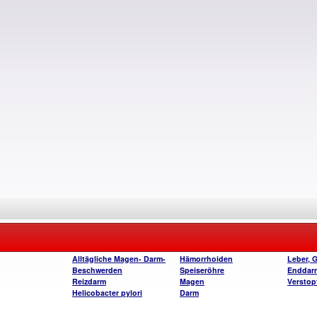
Alltägliche Magen- Darm-
Hämorrhoiden
Leber, 
Beschwerden
Speiseröhre
Enddar
Reizdarm
Magen
Verstop
Helicobacter pylori
Darm