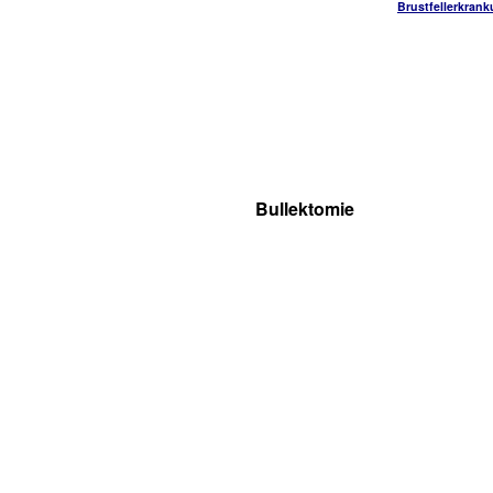
Brustfellerkran
Bullektomie