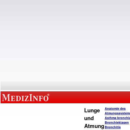
Lunge
Anatomie des
Atmungssystem
und
Asthma bronchi
Bronchiektasen
Atmung
Bronchitis