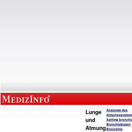
Lunge
Anatomie des
Atmungssystem
und
Asthma bronchi
Bronchiektasen
Atmung
Bronchitis