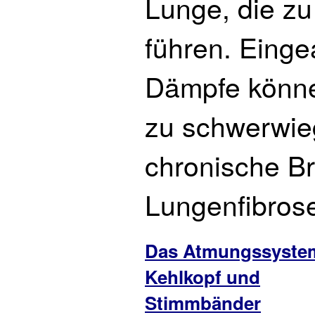
Lunge, die z
führen. Eing
Dämpfe könne
zu schwerwie
chronische B
Lungenfibros
Das Atmungssyste
Kehlkopf und
Stimmbänder