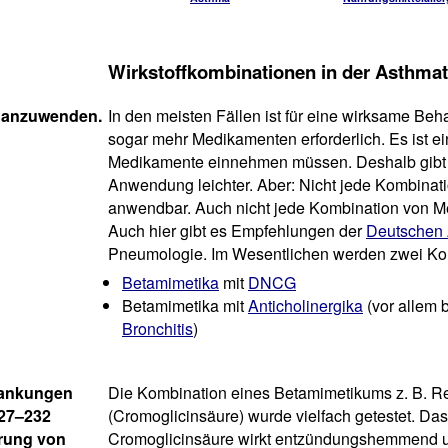
Wirkstoffkombinationen in der Asthmat
r anzuwenden.
In den meisten Fällen ist für eine wirksame Be
sogar mehr Medikamenten erforderlich. Es ist ei
Medikamente einnehmen müssen. Deshalb gibt e
Anwendung leichter. Aber: Nicht jede Kombinati
anwendbar. Auch nicht jede Kombination von Me
Auch hier gibt es Empfehlungen der
Deutschen
Pneumologie. Im Wesentlichen werden zwei Kom
Betamimetika
mit
DNCG
Betamimetika mit
Anticholinergika
(vor allem 
Bronchitis
)
rankungen
Die Kombination eines Betamimetikums z. B. Re
227–232
(Cromoglicinsäure) wurde vielfach getestet. Das
rung von
Cromoglicinsäure wirkt entzündungshemmend un