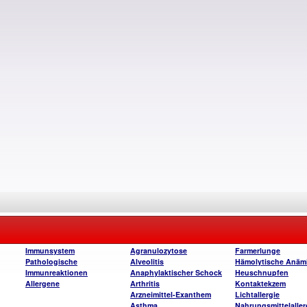
Immunsystem
Agranulozytose
Farmerlunge
Pathologische
Alveolitis
Hämolytische Anäm
Immunreaktionen
Anaphylaktischer Schock
Heuschnupfen
Allergene
Arthritis
Kontaktekzem
Arzneimittel-Exanthem
Lichtallergie
Asthma
Nahrungsmittelaller