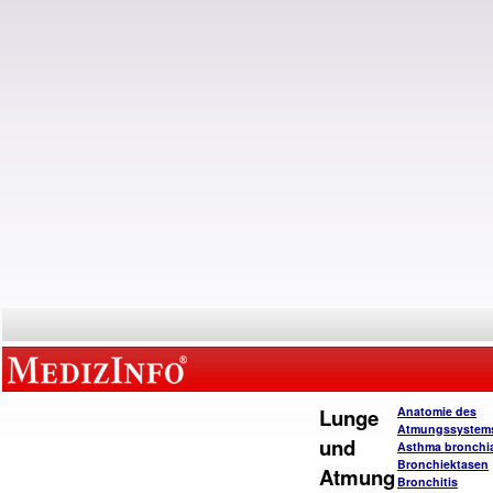
Lunge
Anatomie des
Atmungssystem
und
Asthma bronchi
Bronchiektasen
Atmung
Bronchitis