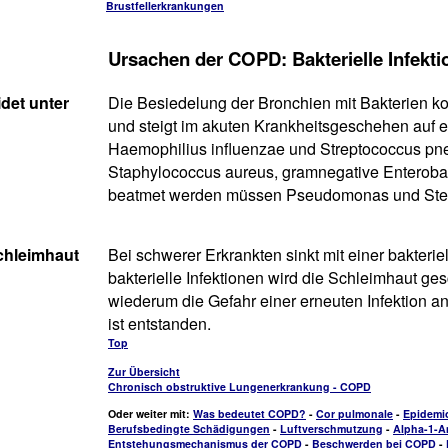
Brustfellerkrankungen
Ursachen der COPD: Bakterielle Infekt
idet unter
Die Besiedelung der Bronchien mit Bakterien k
und steigt im akuten Krankheitsgeschehen auf 
Haemophilius influenzae und Streptococcus pn
Staphylococcus aureus, gramnegative Enterobakt
beatmet werden müssen Pseudomonas und Ste
chleimhaut
Bei schwerer Erkrankten sinkt mit einer bakteri
bakterielle Infektionen wird die Schleimhaut ges
wiederum die Gefahr einer erneuten Infektion an
ist entstanden.
Top
Zur Übersicht
Chronisch obstruktive Lungenerkrankung - COPD
Oder weiter mit:
Was bedeutet COPD?
-
Cor pulmonale
-
Epidemi
Berufsbedingte Schädigungen
-
Luftverschmutzung
-
Alpha-1-A
Entstehungsmechanismus der COPD
-
Beschwerden bei COPD
-