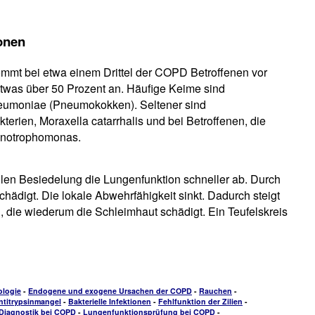
ionen
ommt bei etwa einem Drittel der COPD Betroffenen vor
etwas über 50 Prozent an. Häufige Keime sind
eumoniae (Pneumokokken). Seltener sind
erien, Moraxella catarrhalis und bei Betroffenen, die
notrophomonas.
ellen Besiedelung die Lungenfunktion schneller ab. Durch
chädigt. Die lokale Abwehrfähigkeit sinkt. Dadurch steigt
, die wiederum die Schleimhaut schädigt. Ein Teufelskreis
ologie
-
Endogene und exogene Ursachen der COPD
-
Rauchen
-
ntitrypsinmangel
-
Bakterielle Infektionen
-
Fehlfunktion der Zilien
-
Diagnostik bei COPD
-
Lungenfunktionsprüfung bei COPD
-