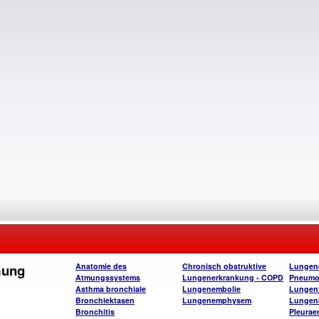
mung
Anatomie des
Chronisch obstruktive
Lungen
Atmungssystems
Lungenerkrankung - COPD
Pneumo
Asthma bronchiale
Lungenembolie
Lungenf
Bronchiektasen
Lungenemphysem
Lungen
Bronchitis
Pleurae