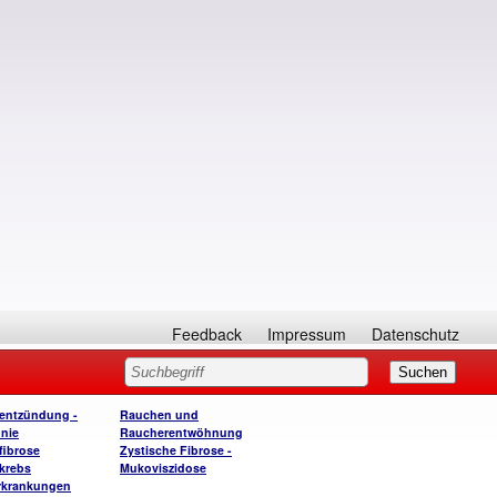
Feedback
Impressum
Datenschutz
entzündung -
Rauchen und
nie
Raucherentwöhnung
ibrose
Zystische Fibrose -
krebs
Mukoviszidose
rkrankungen