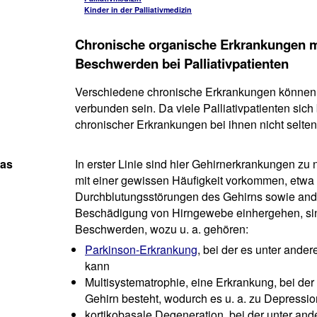
Kinder in der Palliativmedizin
Chronische organische Erkrankungen mi
Beschwerden bei Palliativpatienten
Verschiedene chronische Erkrankungen können 
verbunden sein. Da viele Palliativpatienten sich 
chronischer Erkrankungen bei ihnen nicht selten
das
In erster Linie sind hier Gehirnerkrankungen zu
mit einer gewissen Häufigkeit vorkommen, etwa
Durchblutungsstörungen des Gehirns sowie ande
Beschädigung von Hirngewebe einhergehen, sin
Beschwerden, wozu u. a. gehören:
Parkinson-Erkrankung
, bei der es unter and
kann
Multisystematrophie, eine Erkrankung, bei d
Gehirn besteht, wodurch es u. a. zu Depress
kortikobasale Degeneration, bei der unter and