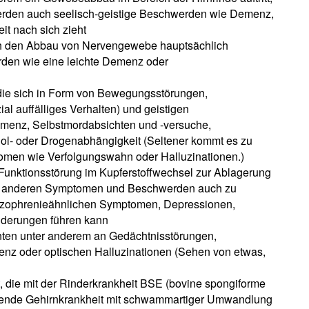
den auch seelisch-geistige Beschwerden wie Demenz,
it nach sich zieht
rch den Abbau von Nervengewebe hauptsächlich
den wie eine leichte Demenz oder
die sich in Form von Bewegungsstörungen,
ial auffälliges Verhalten) und geistigen
emenz, Selbstmordabsichten und -versuche,
l- oder Drogenabhängigkeit (Seltener kommt es zu
omen wie Verfolgungswahn oder Halluzinationen.)
r Funktionsstörung im Kupferstoffwechsel zur Ablagerung
n anderen Symptomen und Beschwerden auch zu
hizophrenieähnlichen Symptomen, Depressionen,
derungen führen kann
ienten unter anderem an Gedächtnisstörungen,
enz oder optischen Halluzinationen (Sehen von etwas,
, die mit der Rinderkrankheit BSE (bovine spongiforme
mende Gehirnkrankheit mit schwammartiger Umwandlung