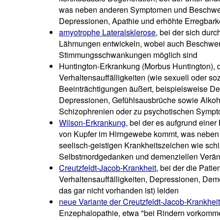
was neben anderen Symptomen und Beschwer
Depressionen, Apathie und erhöhte Erregbarke
amyotrophe Lateralsklerose
, bei der sich du
Lähmungen entwickeln, wobei auch Beschwer
Stimmungsschwankungen möglich sind
Huntington-Erkrankung (Morbus Huntington), 
Verhaltensauffälligkeiten (wie sexuell oder soz
Beeinträchtigungen äußert, beispielsweise D
Depressionen, Gefühlsausbrüche sowie Alkoho
Schizophrenien oder zu psychotischen Sympt
Wilson-Erkrankung
, bei der es aufgrund eine
von Kupfer im Hirngewebe kommt, was nebe
seelisch-geistigen Krankheitszeichen wie sc
Selbstmordgedanken und demenziellen Verän
Creutzfeldt-Jacob-Krankheit
, bei der die Pat
Verhaltensauffälligkeiten, Depressionen, Dem
das gar nicht vorhanden ist) leiden
neue Variante der Creutzfeldt-Jacob-Krankheit
Enzephalopathie, etwa "bei Rindern vorkom