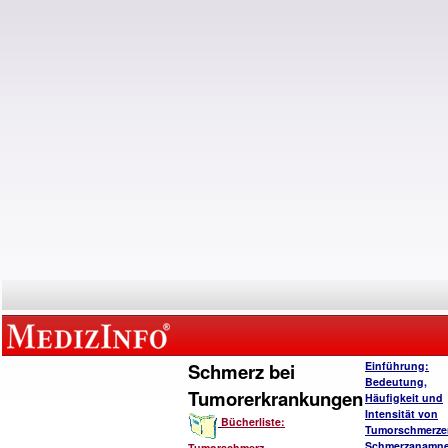
Schmerz bei
Einführung:
Bedeutung,
Tumorerkrankungen
Häufigkeit und
Intensität von
Bücherliste:
Tumorschmerze
Schmerzanamn
Tumorschmerz