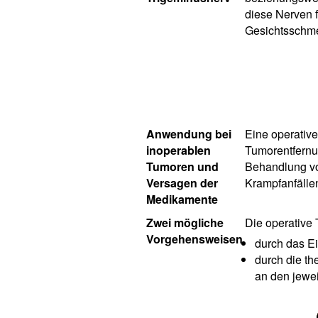
diese Nerven 
Gesichtsschme
Anwendung bei
Eine operativ
inoperablen
Tumorentfernu
Tumoren und
Behandlung vo
Versagen der
Krampfanfällen
Medikamente
Zwei mögliche
Die operative
Vorgehensweisen
durch das Ei
durch die t
an den jewe