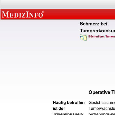
Schmerz bei
Tumorerkranku
Bücherliste: Tumor
Operative 
Häufig betroffen
Gesichtsschmer
ist der
Tumorwachstum
Trigeminusnerv
beziehungswei