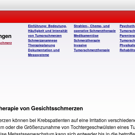
Einführung: Bedeutung,
Strahlen-, Chemo- und
Psychothe
Häufigkeit und Intensität
operative Schmerztherapie
Tumorsch
ngen
von Tumorschmerzen
Medikamentöse
Parentera
Schmerzanamnese
Schmerztherapie
Tumorsch
schmerz
Therapieplanung
Invasive
Physikali
Dokumentation und
Tumorschmerztherapie
Rehabilit
Messsysteme
Therapie von Gesichtsschmerzen
zen können bei Krebspatienten auf eine Irritation verschiedene
 oder die Größenzunahme von Tochtergeschwülsten eines Tum
se Metastasenwachstum kann sich entweder bis in die betroff