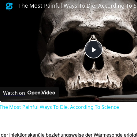
The Most Painful Ways To Die, According To 
Play
Video
Watch on
The Most Painful Ways To Die, According To Science
 der Injektionskanüle beziehungsweise der Wärmesonde erfolgt 