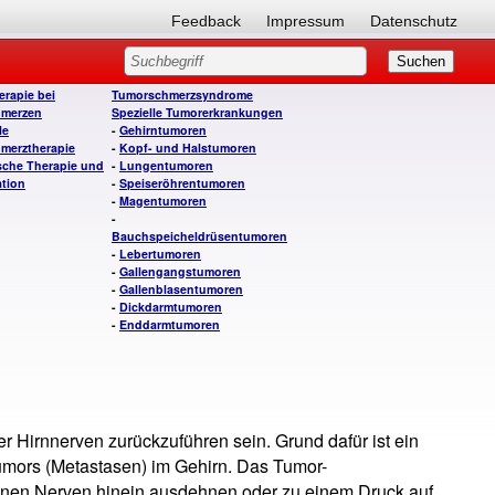
Feedback
Impressum
Datenschutz
rapie bei
Tumorschmerzsyndrome
merzen
Spezielle Tumorerkrankungen
le
-
Gehirntumoren
merztherapie
-
Kopf- und Halstumoren
sche Therapie und
-
Lungentumoren
ation
-
Speiseröhrentumoren
-
Magentumoren
-
Bauchspeicheldrüsentumoren
-
Lebertumoren
-
Gallengangstumoren
-
Gallenblasentumoren
-
Dickdarmtumoren
-
Enddarmtumoren
r Hirnnerven zurückzuführen sein. Grund dafür ist ein
ors (Metastasen) im Gehirn. Das Tumor-
enen Nerven hinein ausdehnen oder zu einem Druck auf