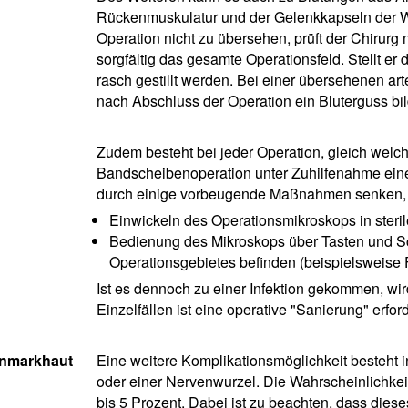
Rückenmuskulatur und der Gelenkkapseln der W
Operation nicht zu übersehen, prüft der Chirurg
sorgfältig das gesamte Operationsfeld. Stellt er 
rasch gestillt werden. Bei einer übersehenen ar
nach Abschluss der Operation ein Bluterguss bi
Zudem besteht bei jeder Operation, gleich welche
Bandscheibenoperation unter Zuhilfenahme eines
durch einige vorbeugende Maßnahmen senken, 
Einwickeln des Operationsmikroskops in steril
Bedienung des Mikroskops über Tasten und Scha
Operationsgebietes befinden (beispielsweise 
Ist es dennoch zu einer Infektion gekommen, wird
Einzelfällen ist eine operative "Sanierung" erford
enmarkhaut
Eine weitere Komplikationsmöglichkeit besteht 
oder einer Nervenwurzel. Die Wahrscheinlichkeit
bis 5 Prozent. Dabei ist zu beachten, dass dies