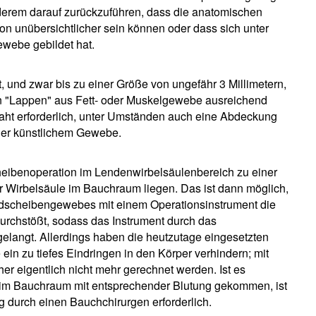
 anderem darauf zurückzuführen, dass die anatomischen
ion unübersichtlicher sein können oder dass sich unter
ewebe gebildet hat.
 und zwar bis zu einer Größe von ungefähr 3 Millimetern,
inen "Lappen" aus Fett- oder Muskelgewebe ausreichend
Naht erforderlich, unter Umständen auch eine Abdeckung
der künstlichem Gewebe.
heibenoperation im Lendenwirbelsäulenbereich zu einer
r Wirbelsäule im Bauchraum liegen. Das ist dann möglich,
ndscheibengewebes mit einem Operationsinstrument die
rchstößt, sodass das Instrument durch das
langt. Allerdings haben die heutzutage eingesetzten
ein zu tiefes Eindringen in den Körper verhindern; mit
 eigentlich nicht mehr gerechnet werden. Ist es
 im Bauchraum mit entsprechender Blutung gekommen, ist
g durch einen Bauchchirurgen erforderlich.