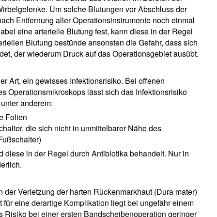
irbelgelenke. Um solche Blutungen vor Abschluss der
 nach Entfernung aller Operationsinstrumente noch einmal
dabei eine arterielle Blutung fest, kann diese in der Regel
teriellen Blutung bestünde ansonsten die Gefahr, dass sich
ldet, der wiederum Druck auf das Operationsgebiet ausübt.
r Art, ein gewisses Infektionsrisiko. Bei offenen
 Operationsmikroskops lässt sich das Infektionsrisiko
unter anderem:
e Folien
lter, die sich nicht in unmittelbarer Nähe des
Fußschalter)
 diese in der Regel durch Antibiotika behandelt. Nur in
erlich.
in der Verletzung der harten Rückenmarkhaut (Dura mater)
 für eine derartige Komplikation liegt bei ungefähr einem
es Risiko bei einer ersten Bandscheibenoperation geringer