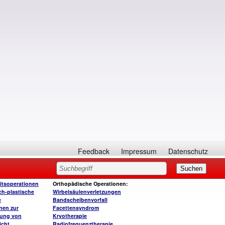
Feedback
Impressum
Datenschutz
itsoperationen
Orthopädische Operationen:
ch-plastische
Wirbelsäulenverletzungen
e
Bandscheibenvorfall
nen zur
Facettensyndrom
rung von
Kryotherapie
icht
Radiofrequenztherapie