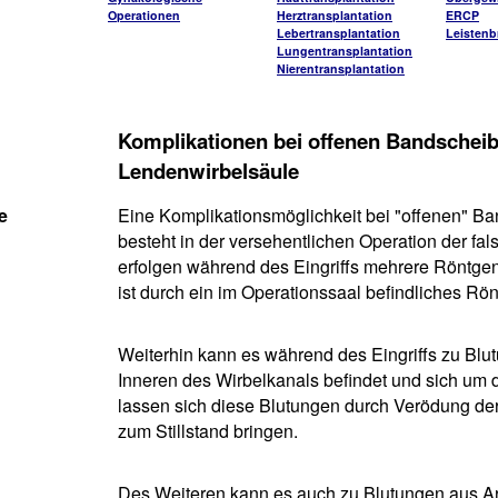
Operationen
Herztransplantation
ERCP
Lebertransplantation
Leistenb
Lungentransplantation
Nierentransplantation
Komplikationen bei offenen Bandscheib
Lendenwirbelsäule
e
Eine Komplikationsmöglichkeit bei "offenen" 
besteht in der versehentlichen Operation der f
erfolgen während des Eingriffs mehrere Röntgen
ist durch ein im Operationssaal befindliches Rön
Weiterhin kann es während des Eingriffs zu B
Inneren des Wirbelkanals befindet und sich um
lassen sich diese Blutungen durch Verödung der
zum Stillstand bringen.
Des Weiteren kann es auch zu Blutungen aus Ar