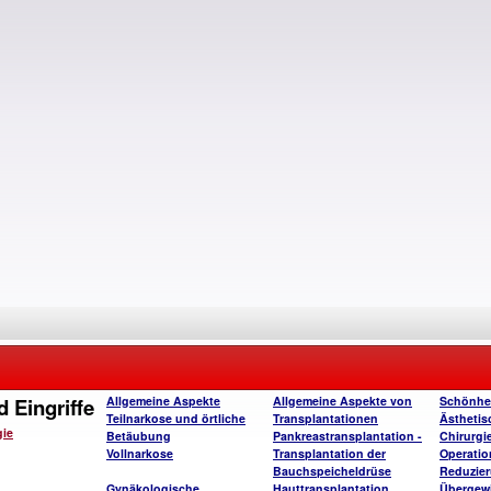
 Eingriffe
Allgemeine Aspekte
Allgemeine Aspekte von
Schönhe
Teilnarkose und örtliche
Transplantationen
Ästhetis
gie
Betäubung
Pankreastransplantation -
Chirurgi
Vollnarkose
Transplantation der
Operatio
Bauchspeicheldrüse
Reduzie
Gynäkologische
Hauttransplantation
Übergew