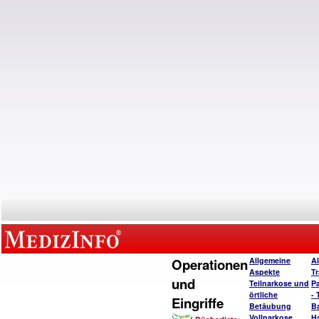
Operationen
Allgemeine
A
Aspekte
T
und
Teilnarkose und
P
örtliche
- 
Eingriffe
Betäubung
B
Vollnarkose
H