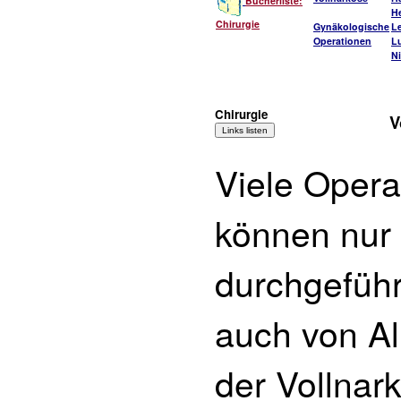
Bücherliste:
He
Chirurgie
Gynäkologische
L
Operationen
L
Ni
Chirurgie
V
Viele Opera
können nur 
durchgeführ
auch von Al
der Vollnar