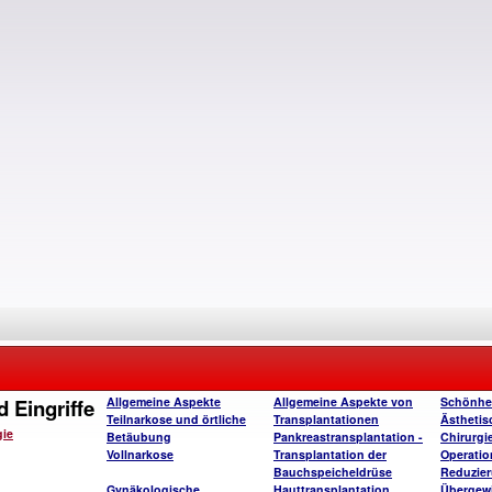
 Eingriffe
Allgemeine Aspekte
Allgemeine Aspekte von
Schönhe
Teilnarkose und örtliche
Transplantationen
Ästhetis
gie
Betäubung
Pankreastransplantation -
Chirurgi
Vollnarkose
Transplantation der
Operatio
Bauchspeicheldrüse
Reduzie
Gynäkologische
Hauttransplantation
Übergew