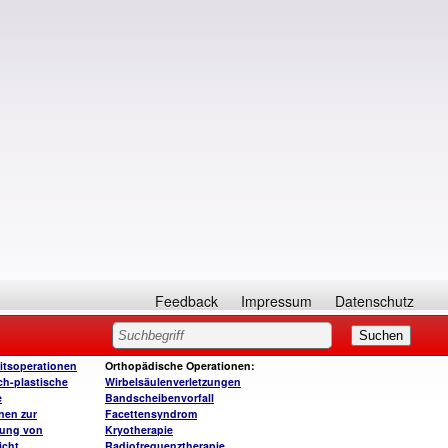
Feedback
Impressum
Datenschutz
itsoperationen
Orthopädische Operationen:
ch-plastische
Wirbelsäulenverletzungen
e
Bandscheibenvorfall
nen zur
Facettensyndrom
rung von
Kryotherapie
icht
Radiofrequenztherapie