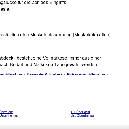
lücke für die Zeit des Eingriffs
esie)
 zusätzlich eine Muskelentspannung (Muskelrelaxation)
abdeckt, besteht eine Vollnarkose immer aus einer
 nach Bedarf und Narkoseart ausgewählt werden.
bei Vollnarkose
-
Formen der Vollnarkose
-
Risiken einer Vollnarkose
-
Übersicht
zur Übersicht
 Unterthemas
des Oberthemas