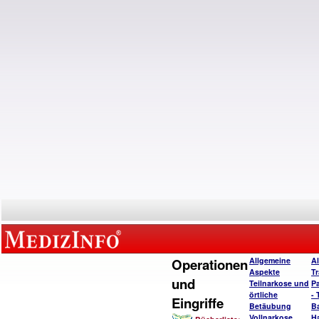
Operationen
Allgemeine
A
Aspekte
T
und
Teilnarkose und
P
örtliche
- 
Eingriffe
Betäubung
B
Vollnarkose
H