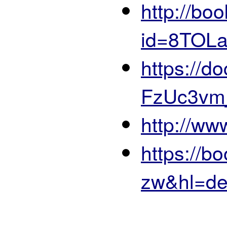
http://bo
id=8TOL
https://
FzUc3vm
http://www
https://
zw&hl=d