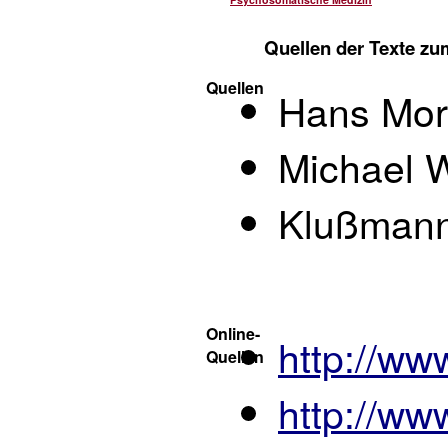
Quellen der Texte z
Quellen
Hans Mors
Michael W
Klußmann/
Online-
http://ww
Quellen
http://ww