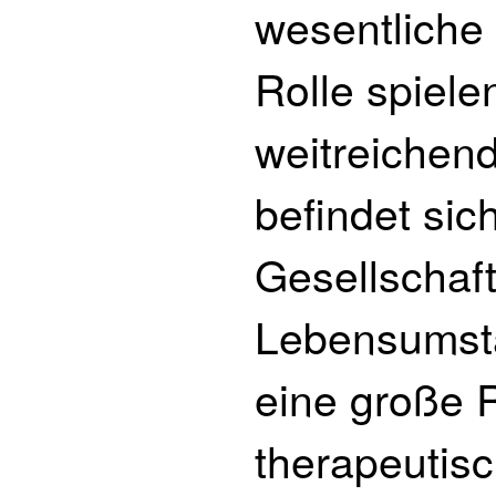
wesentliche
Rolle spiel
weitreichen
befindet sic
Gesellschaft
Lebensumst
eine große R
therapeutis