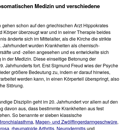
hosomatischen Medizin und verschiedene
 gehen schon auf den griechischen Arzt Hippokrates
Körper überzeugt war und in seiner Therapie beides
 änderte sich im Mittelalter, als die Kirche die strikte
7. Jahrhundert wurden Krankheiten als chemisch-
säfte und -zellen angesehen und es entwickelte sich
 in der Medizin. Diese einseitige Betonung der
19. Jahrhunderts fort. Erst Sigmund Freud wies der Psyche
ieder größere Bedeutung zu, indem er darauf hinwies,
rbeitet werden kann, in einen Körperteil überspringt, also
che Störung.
dige Disziplin geht im 20. Jahrhundert vor allem auf den
ng davon aus, dass bestimmte Krankheiten aus fest
ehen. So benannte er sieben klassische
Bronchialasthma
,
Magen- und Zwölffingerdarmgeschwüre
,
erosa
,
rheumatoide Arthritis
,
Neurodermitis
und