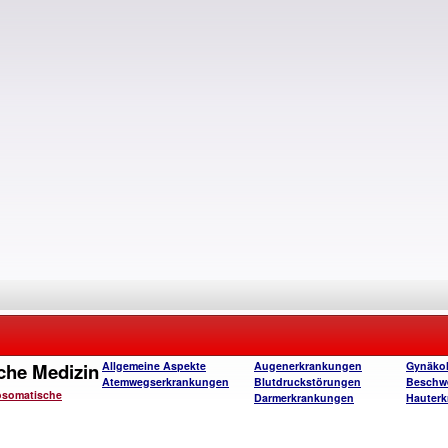
che Medizin
Allgemeine Aspekte
Augenerkrankungen
Gynäko
Atemwegserkrankungen
Blutdruckstörungen
Beschw
osomatische
Darmerkrankungen
Hauter