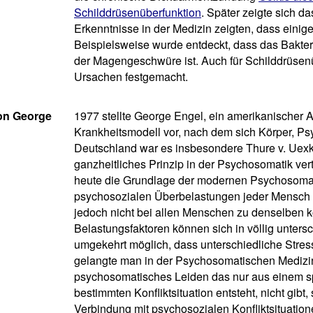
Schilddrüsenüberfunktion
. Später zeigte sich d
Erkenntnisse in der Medizin zeigten, dass ein
Beispielsweise wurde entdeckt, dass das Bakte
der Magengeschwüre ist. Auch für Schilddrüsenü
Ursachen festgemacht.
on George
1977 stellte George Engel, ein amerikanischer 
Krankheitsmodell vor, nach dem sich Körper, Ps
Deutschland war es insbesondere Thure v. Uexkü
ganzheitliches Prinzip in der Psychosomatik vert
heute die Grundlage der modernen Psychosomati
psychosozialen Überbelastungen jeder Mensch k
jedoch nicht bei allen Menschen zu denselben k
Belastungsfaktoren können sich in völlig unters
umgekehrt möglich, dass unterschiedliche Stres
gelangte man in der Psychosomatischen Medizin 
psychosomatisches Leiden das nur aus einem sp
bestimmten Konfliktsituation entsteht, nicht gib
Verbindung mit psychosozialen Konfliktsituatio