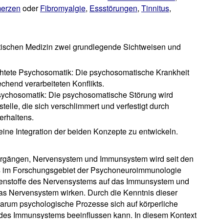
erzen
oder
Fibromyalgie
,
Essstörungen
,
Tinnitus
,
atischen Medizin zwei grundlegende Sichtweisen und
htete Psychosomatik: Die psychosomatische Krankheit
chend verarbeiteten Konflikts.
Psychosomatik: Die psychosomatische Störung wird
elle, die sich verschlimmert und verfestigt durch
erhaltens.
 eine Integration der beiden Konzepte zu entwickeln.
rgängen, Nervensystem und Immunsystem wird seit den
s im Forschungsgebiet der Psychoneuroimmunologie
tenstoffe des Nervensystems auf das Immunsystem und
s Nervensystem wirken. Durch die Kenntnis dieser
arum psychologische Prozesse sich auf körperliche
des Immunsystems beeinflussen kann. In diesem Kontext