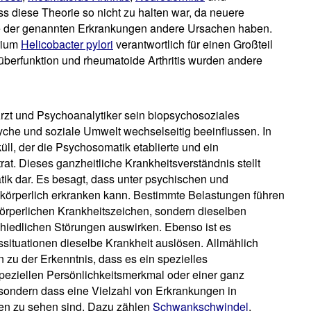
ass diese Theorie so nicht zu halten war, da neuere
ige der genannten Erkrankungen andere Ursachen haben.
rium
Helicobacter pylori
verantwortlich für einen Großteil
berfunktion und rheumatoide Arthritis wurden andere
Arzt und Psychoanalytiker sein biopsychosoziales
yche und soziale Umwelt wechselseitig beeinflussen. In
ll, der die Psychosomatik etablierte und ein
rat. Dieses ganzheitliche Krankheitsverständnis stellt
k dar. Es besagt, dass unter psychischen und
örperlich erkranken kann. Bestimmte Belastungen führen
örperlichen Krankheitszeichen, sondern dieselben
chiedlichen Störungen auswirken. Ebenso ist es
ssituationen dieselbe Krankheit auslösen. Allmählich
zu der Erkenntnis, dass es ein spezielles
eziellen Persönlichkeitsmerkmal oder einer ganz
t, sondern dass eine Vielzahl von Erkrankungen in
nen zu sehen sind. Dazu zählen
Schwankschwindel
,