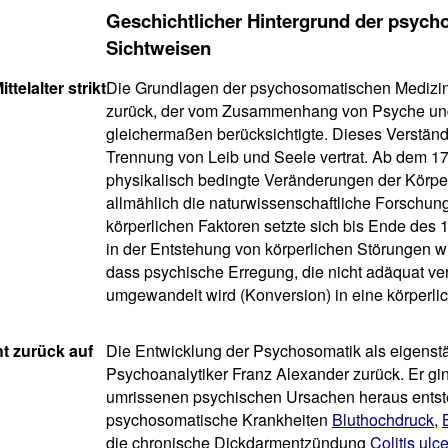
Geschichtlicher Hintergrund der psyc
Sichtweisen
telalter strikt
Die Grundlagen der psychosomatischen Medizin
zurück, der vom Zusammenhang von Psyche und 
gleichermaßen berücksichtigte. Dieses Verständnis
Trennung von Leib und Seele vertrat. Ab dem 1
physikalisch bedingte Veränderungen der Körper
allmählich die naturwissenschaftliche Forschung
körperlichen Faktoren setzte sich bis Ende des 
in der Entstehung von körperlichen Störungen w
dass psychische Erregung, die nicht adäquat vera
umgewandelt wird (Konversion) in eine körperli
t zurück auf
Die Entwicklung der Psychosomatik als eigenstän
Psychoanalytiker Franz Alexander zurück. Er gi
umrissenen psychischen Ursachen heraus entst
psychosomatische Krankheiten
Bluthochdruck
,
die chronische Dickdarmentzündung
Colitis ulc