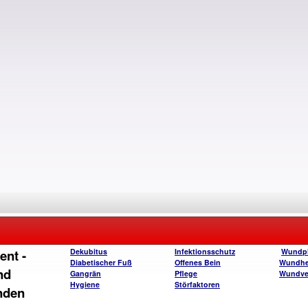
nt -
Dekubitus
Infektionsschutz
Wundph
Diabetischer Fuß
Offenes Bein
Wundhe
nd
Gangrän
Pflege
Wundve
Hygiene
Störfaktoren
nden