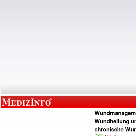
Wundmanageme
Wundheilung u
chronische Wu