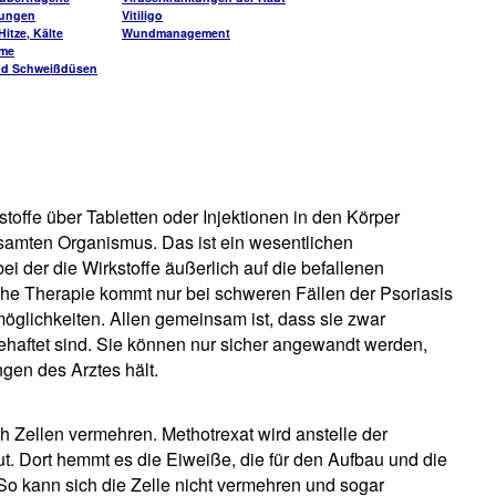
kungen
Vitiligo
itze, Kälte
Wundmanagement
me
nd Schweißdüsen
offe über Tabletten oder Injektionen in den Körper
samten Organismus. Das ist ein wesentlichen
i der die Wirkstoffe äußerlich auf die befallenen
he Therapie kommt nur bei schweren Fällen der Psoriasis
öglichkeiten. Allen gemeinsam ist, dass sie zwar
haftet sind. Sie können nur sicher angewandt werden,
gen des Arztes hält.
ch Zellen vermehren. Methotrexat wird anstelle der
t. Dort hemmt es die Eiweiße, die für den Aufbau und die
So kann sich die Zelle nicht vermehren und sogar