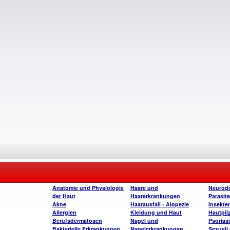
Anatomie und Physiologie
Haare und
Neurode
der Haut
Haarerkrankungen
Parasite
Akne
Haarausfall - Alopezie
Insekte
Allergien
Kleidung und Haut
Hautpil
Berufsdermatosen
Nagel und
Psorias
Bakterielle Erkrankungen
Nagelerkrankungen
Sexuell