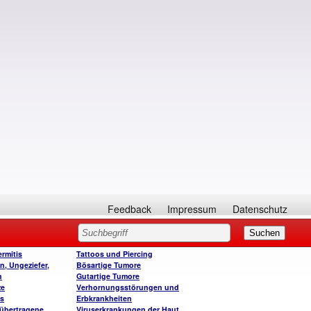
Feedback
Impressum
Datenschutz
rmitis
Tattoos und Piercing
n, Ungeziefer,
Bösartige Tumore
n
Gutartige Tumore
ze
Verhornungsstörungen und
is
Erbkrankheiten
 übertragene
Viruserkrankungen der Haut