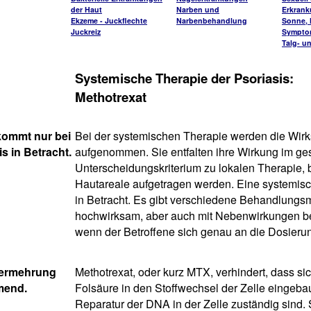
der Haut
Narben und
Erkran
Ekzeme - Juckflechte
Narbenbehandlung
Sonne, H
Juckreiz
Sympto
Talg- u
Systemische Therapie der Psoriasis:
Methotrexat
kommt nur bei
Bei der systemischen Therapie werden die Wirkst
s in Betracht.
aufgenommen. Sie entfalten ihre Wirkung im ge
Unterscheidungskriterium zu lokalen Therapie, be
Hautareale aufgetragen werden. Eine systemisc
in Betracht. Es gibt verschiedene Behandlungsm
hochwirksam, aber auch mit Nebenwirkungen be
wenn der Betroffene sich genau an die Dosierun
vermehrung
Methotrexat, oder kurz MTX, verhindert, dass si
mend.
Folsäure in den Stoffwechsel der Zelle eingebau
Reparatur der DNA in der Zelle zuständig sind. 