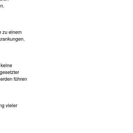
n.
n zu einem
rkrankungen.
 keine
gesetzter
erden führen
ng vieler