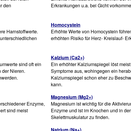
ür den
Erkrankungen u.a. bei Gicht vorkomme
Homocystein
ere Harnstoffwerte.
Erhöhte Werte von Homocystein führe
unterschiedlichen
erhöhten Risiko für Herz- Kreislauf- E
Kalzium (Ca2+)
umwerte sind oft ein
Ein erhöhter Kalziumspiegel löst meist
 der Nieren.
Symptome aus, wohingegen ein herab
hwerden.
Kalziumspiegel schon eher zu Beschw
kann.
Magnesium (Mg2+)
 verschiedener Enzyme,
Magnesium ist wichtig für die Aktivieru
t sind meist
Enzyme und ist im Knochen und in der
Skelettmuskulatur zu finden.
Natrium (Na+)