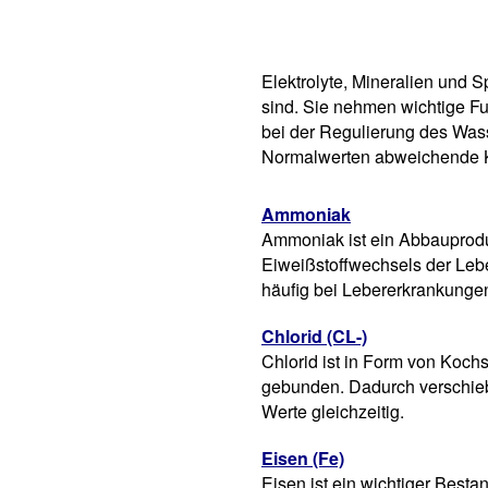
Elektrolyte, Mineralien und 
sind. Sie nehmen wichtige Fu
bei der Regulierung des Wass
Normalwerten abweichende Ko
Ammoniak
Ammoniak ist ein Abbauprod
Eiweißstoffwechsels der Lebe
häufig bei Lebererkrankungen
Chlorid (CL-)
Chlorid ist in Form von Koch
gebunden. Dadurch verschieb
Werte gleichzeitig.
Eisen (Fe)
Eisen ist ein wichtiger Bestan