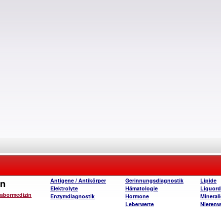
in
Antigene / Antikörper
Gerinnungsdiagnostik
Lipide
Elektrolyte
Hämatologie
Liquord
Labormedizin
Enzymdiagnostik
Hormone
Mineral
Leberwerte
Nierenw