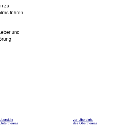
n zu
rns führen.
Leber und
törung
Übersicht
zur Übersicht
 Unterthemas
des Oberthemas