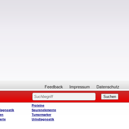
Feedback
Impressum
Datenschutz
Proteine
iagnostik
Spurenelemente
ien
Tumormarker
erte
Urindiagnostik