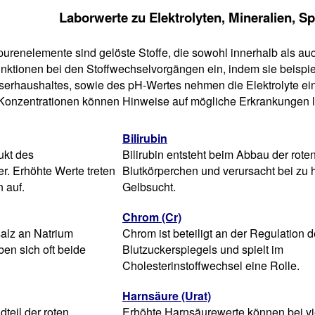
Laborwerte zu Elektrolyten, Mineralien, 
Spurenelemente sind gelöste Stoffe, die sowohl innerhalb als au
nktionen bei den Stoffwechselvorgängen ein, indem sie beispi
erhaushaltes, sowie des pH-Wertes nehmen die Elektrolyte ein
nzentrationen können Hinweise auf mögliche Erkrankungen li
Bilirubin
ukt des
Bilirubin entsteht beim Abbau der rote
r. Erhöhte Werte treten
Blutkörperchen und verursacht bei zu
 auf.
Gelbsucht.
Chrom (Cr)
salz an Natrium
Chrom ist beteiligt an der Regulation 
en sich oft beide
Blutzuckerspiegels und spielt im
Cholesterinstoffwechsel eine Rolle.
Harnsäure (Urat)
dteil der roten
Erhöhte Harnsäurewerte können bei vi