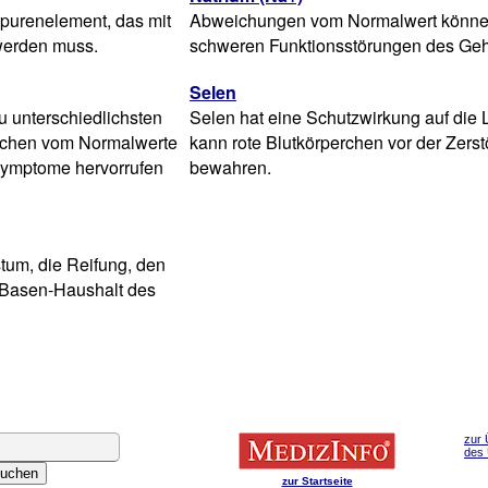
Spurenelement, das mit
Abweichungen vom Normalwert könne
erden muss.
schweren Funktionsstörungen des Gehi
Selen
u unterschiedlichsten
Selen hat eine Schutzwirkung auf die 
ichen vom Normalwerte
kann rote Blutkörperchen vor der Zers
ymptome hervorrufen
bewahren.
stum, die Reifung, den
-Basen-Haushalt des
zur 
des
zur Startseite