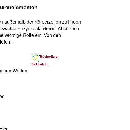
Spurenelementen
ch außerhalb der Körperzellen zu finden
elsweise Enzyme aktivieren. Aber auch
e wichtige Rolle ein. Von den
efern.
Bücherliste:
n
Elektrolyte
 hohen Werten
des
elen