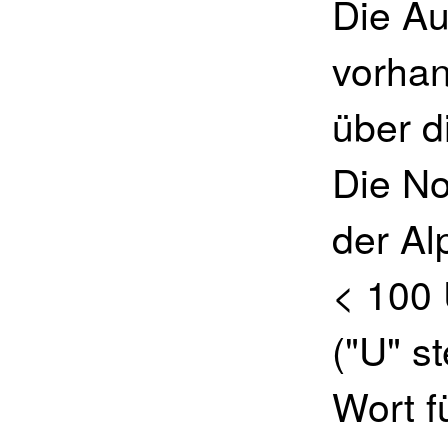
Die Au
vorhan
über d
Die No
der Al
< 100 
("U" s
Wort f