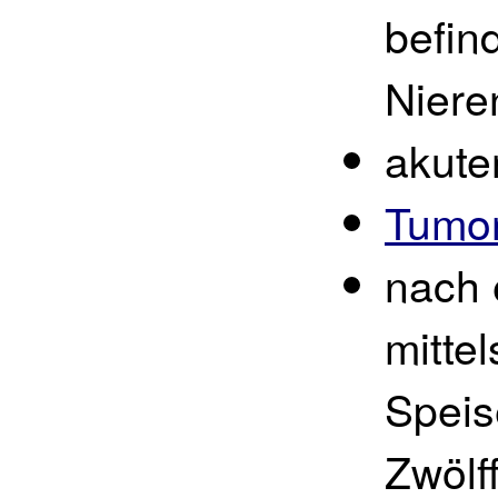
befin
Niere
akute
Tumo
nach 
mitte
Speis
Zwölf