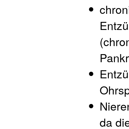
chron
Entzü
(chro
Pankre
Entzü
Ohrsp
Niere
da di