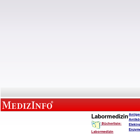
Labormedizin
Antige
Antikö
Bücherliste:
Elektro
Enzymd
Labormedizin