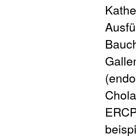
Kathe
Ausfü
Bauch
Galle
(endo
Chola
ERCP)
beisp