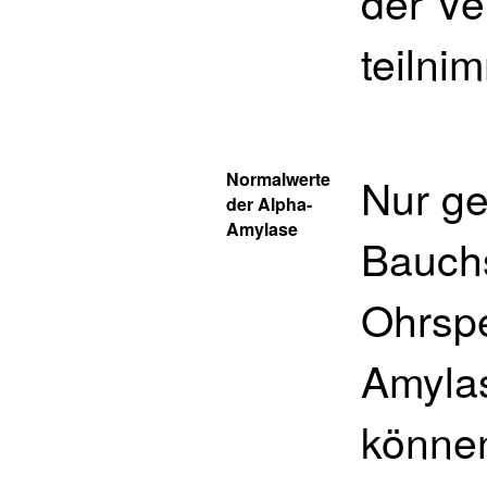
der Ve
teilni
Normalwerte
Nur ge
der Alpha-
Amylase
Bauch
Ohrspe
Amylas
könne