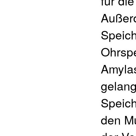
für di
Außerd
Speich
Ohrspe
Amyla
gelang
Speic
den Mu