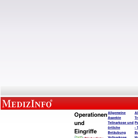
Operationen
Allgemeine
A
Aspekte
T
und
Teilnarkose und
P
örtliche
- 
Eingriffe
Betäubung
B
Vollnarkose
H