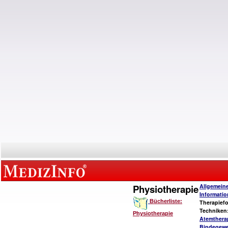
Physiotherapie
Allgemein
Informati
Bücherliste:
Therapief
Techniken
Physiotherapie
Atemthera
Bindegew