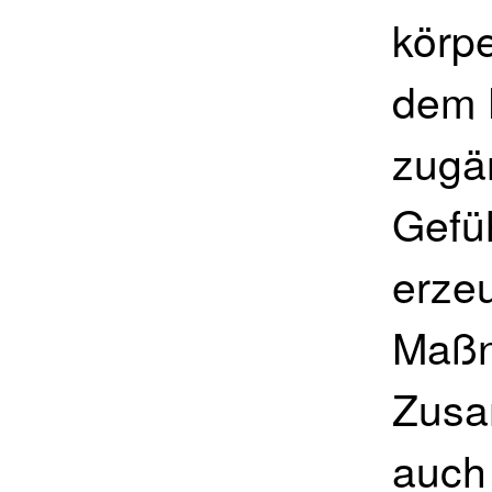
körp
dem 
zugä
Gefü
erze
Maßn
Zusa
auch