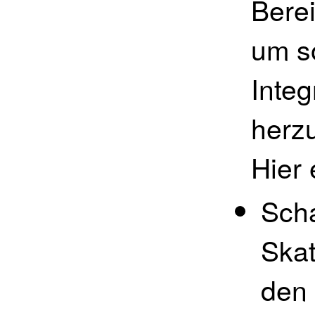
Berei
um s
Integ
herzu
Hier 
Scha
Skat
den 