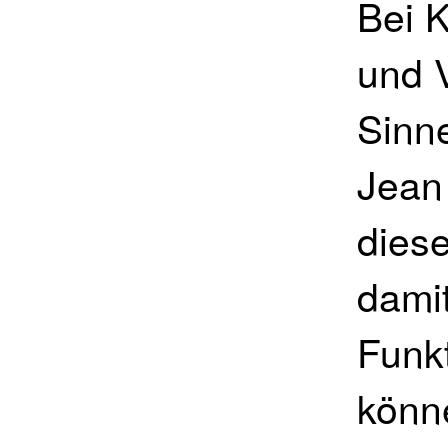
Bei 
und V
Sinn
Jean
dies
dami
Funk
könn