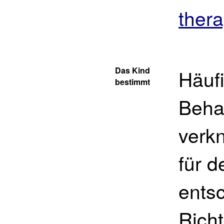
ther
Das Kind
Häuf
bestimmt
Beha
verkn
für d
ents
Rich