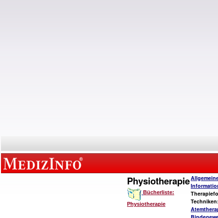
Physiotherapie
Allgemein
Informati
Bücherliste:
Therapief
Techniken
Physiotherapie
Atemthera
Bindegew