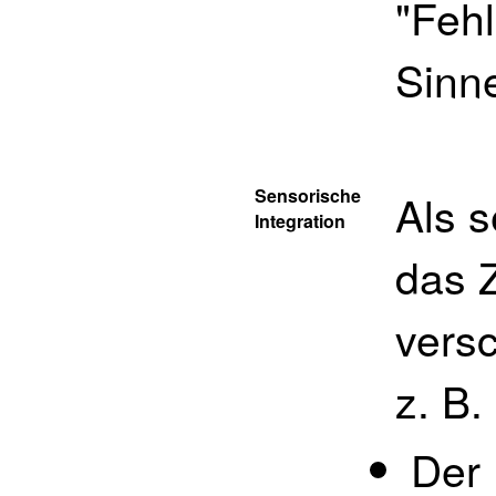
"Fehl
Sinn
Sensorische
Als s
Integration
das 
vers
z. B.
Der 