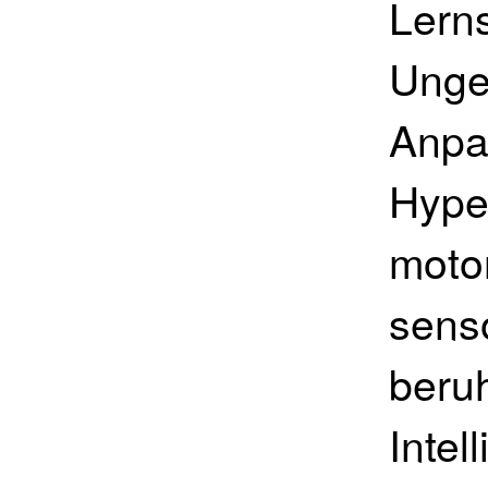
Lern
Unges
Anpa
Hyper
motor
sens
beru
Intel