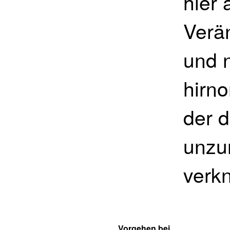
hier 
Verä
und n
hirno
der d
unzu
verkn
Vorgehen bei