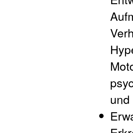
Auf
Verh
Hype
Moto
psy
und
Erw
Erk