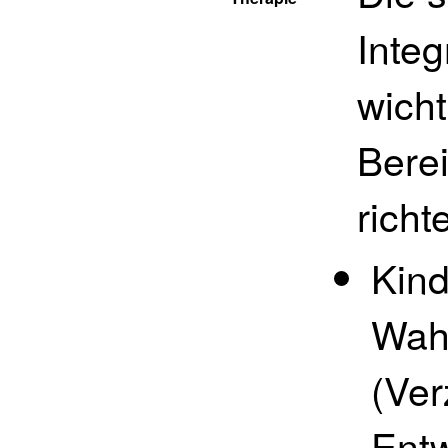
Integ
wich
Berei
richt
Kind
Wah
(Ver
Entw