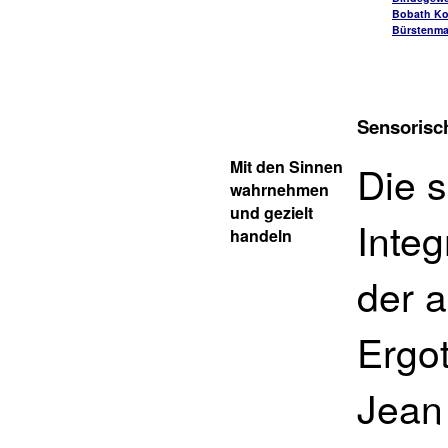
Bobath Ko
Bürstenm
Sensorisch
Mit den Sinnen
Die 
wahrnehmen
und gezielt
Integ
handeln
der 
Ergo
Jean 