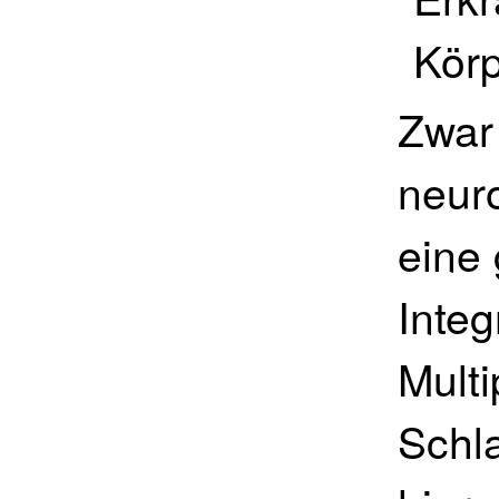
Kör
Zwar 
neur
eine 
Integ
Multi
Schla