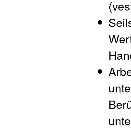
(ves
Seil
Werf
Han
Arbe
unte
Ber
unte