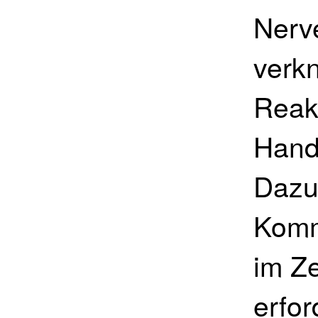
Nerv
verk
Reakt
Hand
Dazu 
Komm
im Z
erfor