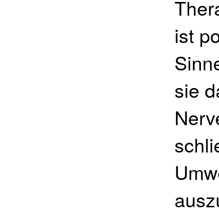
Ther
ist p
Sinn
sie d
Nerv
schli
Umwe
ausz