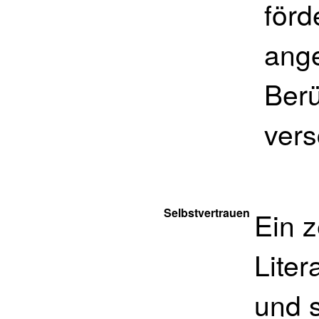
förd
ang
Ber
vers
Selbstvertrauen
Ein z
Lite
und 