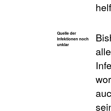
hel
Quelle der
Bis
Infektionen noch
unklar
all
Inf
wor
auc
sei