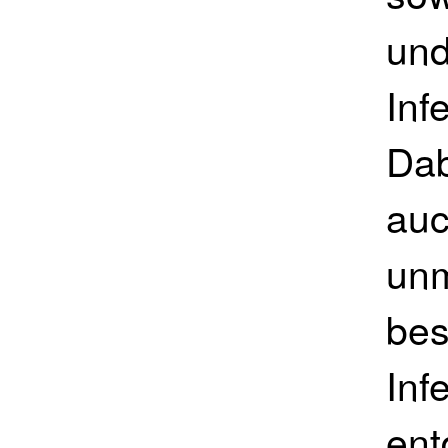
und
Inf
Dab
auc
unm
bes
Inf
ent