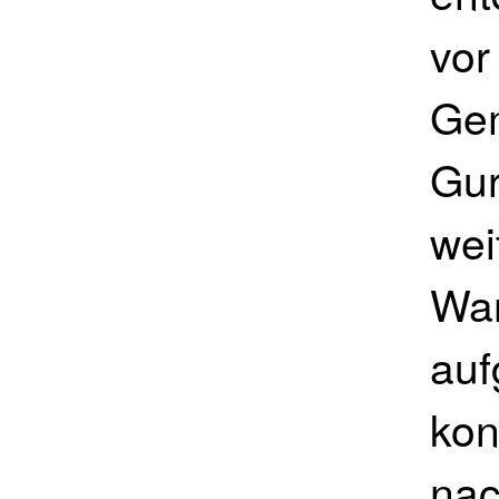
vor
Gem
Gur
wei
War
auf
kon
nac