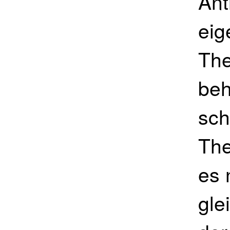
Ant
eig
The
beh
sch
The
es 
gle