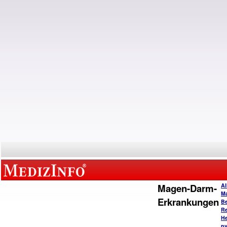
Magen-Darm-
Al
M
Erkrankungen
B
Re
He
py