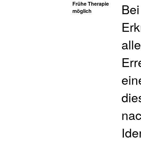
Frühe Therapie
Bei
möglich
Erk
all
Err
ein
die
nac
Ide