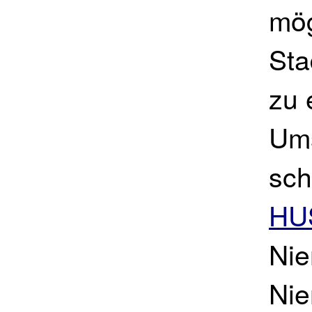
mög
Sta
zu 
Ums
sch
HU
Nie
Nie