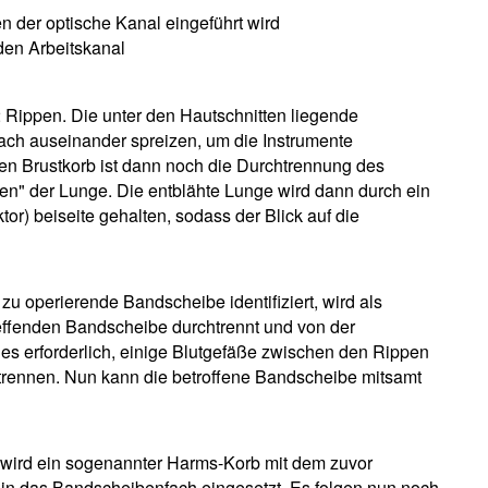
en der optische Kanal eingeführt wird
 den Arbeitskanal
2 Rippen. Die unter den Hautschnitten liegende
fach auseinander spreizen, um die Instrumente
den Brustkorb ist dann noch die Durchtrennung des
hen" der Lunge. Die entblähte Lunge wird dann durch ein
or) beiseite gehalten, sodass der Blick auf die
e zu operierende Bandscheibe identifiziert, wird als
reffenden Bandscheibe durchtrennt und von der
s erforderlich, einige Blutgefäße zwischen den Rippen
htrennen. Nun kann die betroffene Bandscheibe mitsamt
wird ein sogenannter Harms-Korb mit dem zuvor
in das Bandscheibenfach eingesetzt. Es folgen nun noch