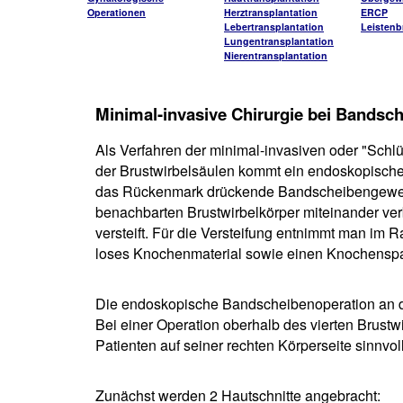
Operationen
Herztransplantation
ERCP
Lebertransplantation
Leistenb
Lungentransplantation
Nierentransplantation
Minimal-invasive Chirurgie bei Bandsch
Als Verfahren der minimal-invasiven oder "Schl
der Brustwirbelsäulen kommt ein endoskopische
das Rückenmark drückende Bandscheibengewebe
benachbarten Brustwirbelkörper miteinander ver
versteift. Für die Versteifung entnimmt man im
loses Knochenmaterial sowie einen Knochensp
Die endoskopische Bandscheibenoperation an de
Bei einer Operation oberhalb des vierten Brustw
Patienten auf seiner rechten Körperseite sinnvoll
Zunächst werden 2 Hautschnitte angebracht: