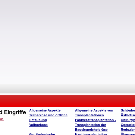
 Eingriffe
Allgemeine Aspekte
Allgemeine Aspekte von
Schönhe
Teilnarkose und örtliche
Transplantationen
Ästhetis
gie
Betäubung
Pankreastransplantation -
Chirurgi
Vollnarkose
Transplantation der
Operatio
Bauchspeicheldrüse
Reduzie
Gynäkologische
Hauttransplantation
Übergew