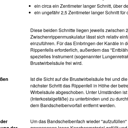
ein circa ein Zentimeter langer Schnitt, über d
ein ungefähr 2,5 Zentimeter langer Schnitt für
Diese beiden Schnitte liegen jeweils zwischen 
Zwischenrippenmuskulatur lässt sich relativ ein
einzuführen. Für das Einbringen der Kanäle in 
Rippenfells erforderlich, außerdem das "Entblä
spezielles Instrument (sogenannter Lungenretrakt
Brustwirbelsäule frei wird.
äßen
Ist die Sicht auf die Brustwirbelsäule frei und di
nächster Schritt das Rippenfell in Höhe der bet
Wirbelsäule abgeschoben. Unter Umständen ist e
(Interkostalgefäße) zu unterbinden und zu durc
dem Bandscheibenvorfall entfernt werden.
 der
Um das Bandscheibenfach wieder "aufzufüllen" 
nung der
gewonnenen losen Knochenmaterial gefüllt und 