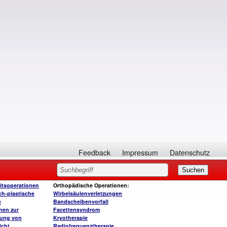
Feedback
Impressum
Datenschutz
itsoperationen
Orthopädische Operationen:
ch-plastische
Wirbelsäulenverletzungen
e
Bandscheibenvorfall
nen zur
Facettensyndrom
rung von
Kryotherapie
icht
Radiofrequenztherapie